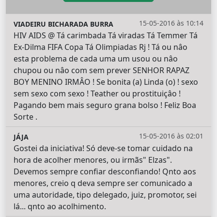
15-05-2016 às 10:14
VIADEIRU BICHARADA BURRA
HIV AIDS @ Tá carimbada Tá viradas Tá Temmer Tá
Ex-Dilma FIFA Copa Tá Olimpiadas Rj ! Tá ou nâo
esta problema de cada uma um usou ou nâo
chupou ou nâo com sem prever SENHOR RAPAZ
BOY MENINO IRMÂO ! Se bonita (a) Linda (o) ! sexo
sem sexo com sexo ! Teather ou prostituiçâo !
Pagando bem mais seguro grana bolso ! Feliz Boa
Sorte .
15-05-2016 às 02:01
JÁJA
Gostei da iniciativa! Só deve-se tomar cuidado na
hora de acolher menores, ou irmãs" Elzas".
Devemos sempre confiar desconfiando! Qnto aos
menores, creio q deva sempre ser comunicado a
uma autoridade, tipo delegado, juiz, promotor, sei
lá... qnto ao acolhimento.