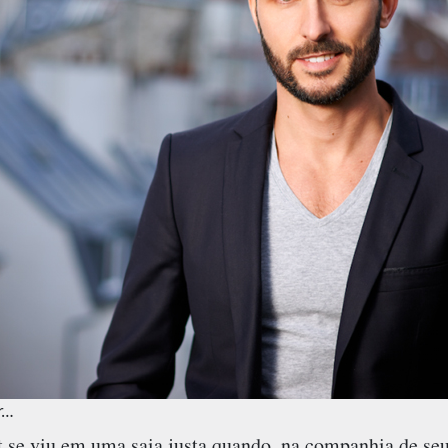
r…
 se viu em uma saia justa quando, na companhia de se