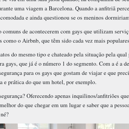
durante uma viagem a Barcelona. Quando a anfitriã perc
incomodada e ainda questionou se os meninos dormiri
ão comuns de acontecerem com gays que utilizam serviç
 como o Airbnb, que têm sido cada vez mais populare
atos do mesmo tipo e chateado pela situação pela qual 
ra gays, que já é o número 1 do segmento. Com a é a de
egurança para os gays que gostam de viajar e que pre
 e prática do que um hotel, por exemplo.
egurança? Oferecendo apenas inquilinos/anfitriões que
elhor do que chegar em um lugar e saber que a pessoa 
 né?