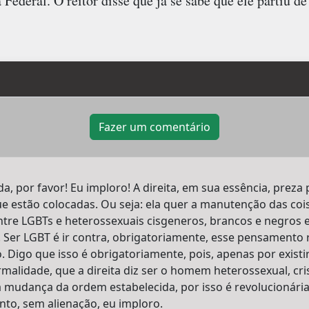
a Federal. O reitor disse que já se sabe que ele partiu
Fazer um comentário
da, por favor! Eu imploro! A direita, em sua essência, preza
e estão colocadas. Ou seja: ela quer a manutenção das coi
re LGBTs e heterossexuais cisgeneros, brancos e negros e e
a. Ser LGBT é ir contra, obrigatoriamente, esse pensamento
o. Digo que isso é obrigatoriamente, pois, apenas por exist
malidade, que a direita diz ser o homem heterossexual, cri
 mudança da ordem estabelecida, por isso é revolucionária 
nto, sem alienação, eu imploro.