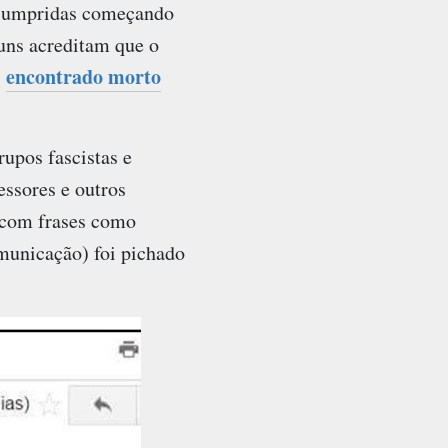
o cumpridas começando
uns acreditam que o
encontrado morto
,
upos fascistas e
ssores e outros
 com frases como
municação) foi pichado