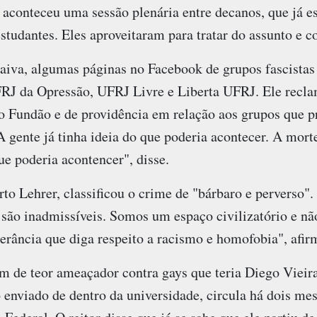
 aconteceu uma sessão plenária entre decanos, que já e
studantes. Eles aproveitaram para tratar do assunto e c
iva, algumas páginas no Facebook de grupos fascistas 
FRJ da Opressão, UFRJ Livre e Liberta UFRJ. Ele recla
 Fundão e de providência em relação aos grupos que p
 gente já tinha ideia do que poderia acontecer. A mort
ue poderia acontencer", disse.
to Lehrer, classificou o crime de "bárbaro e perverso".
são inadmissíveis. Somos um espaço civilizatório e nã
erância que diga respeito a racismo e homofobia", afir
 de teor ameaçador contra gays que teria Diego Viei
o enviado de dentro da universidade, circula há dois mes