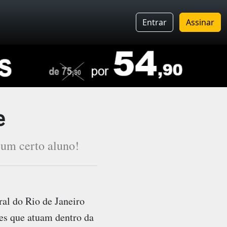
Entrar
Assinar
e
um certo aluno!
al do Rio de Janeiro
res que atuam dentro da