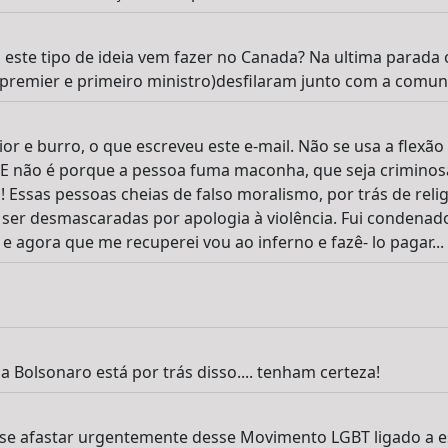
ste tipo de ideia vem fazer no Canada? Na ultima parada o
premier e primeiro ministro)desfilaram junto com a comun
or e burro, o que escreveu este e-mail. Não se usa a flexão 
o. E não é porque a pessoa fuma maconha, que seja criminos
Essas pessoas cheias de falso moralismo, por trás de reli
r desmascaradas por apologia à violência. Fui condenad
e agora que me recuperei vou ao inferno e fazê- lo pagar...
ia Bolsonaro está por trás disso.... tenham certeza!
e afastar urgentemente desse Movimento LGBT ligado a esq