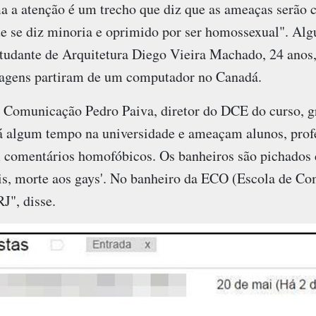
ma a atenção é um trecho que diz que as ameaças serã
ue se diz minoria e oprimido por ser homossexual". Alg
studante de Arquitetura Diego Vieira Machado, 24 anos
agens partiram de um computador no Canadá.
 Comunicação Pedro Paiva, diretor do DCE do curso, gr
 algum tempo na universidade e ameaçam alunos, profe
m comentários homofóbicos. Os banheiros são pichados
s, morte aos gays'. No banheiro da ECO (Escola de Co
J", disse.