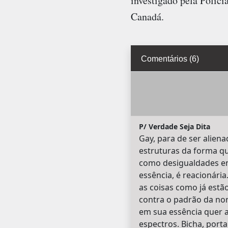
investigado pela Políci
Canadá.
Comentários (6)
P/ Verdade Seja Dita
Gay, para de ser aliena
estruturas da forma qu
como desigualdades ent
essência, é reacionári
as coisas como já estã
contra o padrão da nor
em sua essência quer a
espectros. Bicha, porta