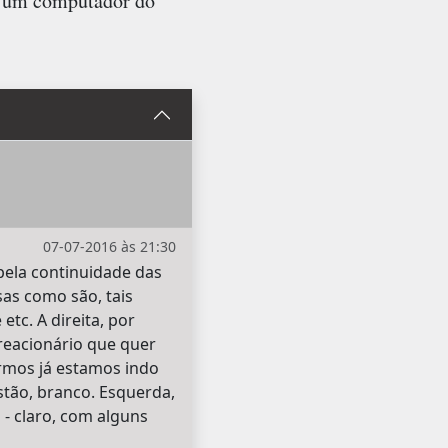
 de um computador do
07-07-2016 às 21:30
 pela continuidade das
sas como são, tais
tc. A direita, por
 reacionário que quer
irmos já estamos indo
stão, branco. Esquerda,
- claro, com alguns