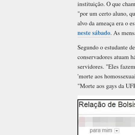
instituição. O que cha
"por um certo aluno, q
alvo da ameaça era o e
neste sábado
. As mens
Segundo o estudante de
conservadores atuam há
servidores. "Eles faze
'morte aos homossexuai
"Morte aos gays da UFR