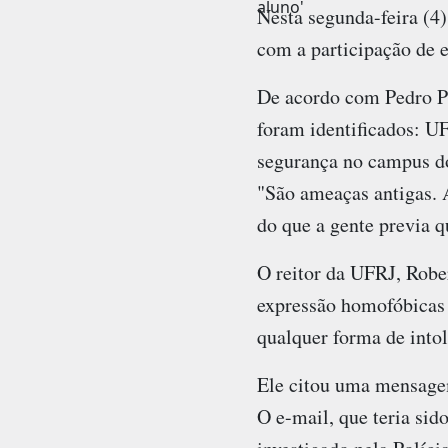
aluno'
Nesta segunda-feira (4)
com a participação de e
De acordo com Pedro Pa
foram identificados: U
segurança no campus do
"São ameaças antigas. A
do que a gente previa q
O reitor da UFRJ, Rober
expressão homofóbicas 
qualquer forma de intol
Ele citou uma mensagem
O e-mail, que teria sid