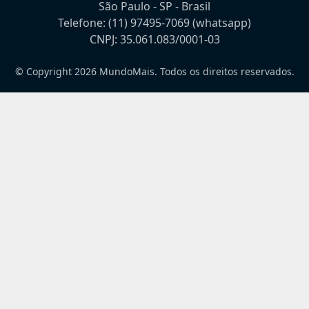
São Paulo - SP - Brasil
Telefone:
(11) 97495-7069
(whatsapp)
CNPJ: 35.061.083/0001-03
© Copyright 2026 MundoMais. Todos os direitos reservados.