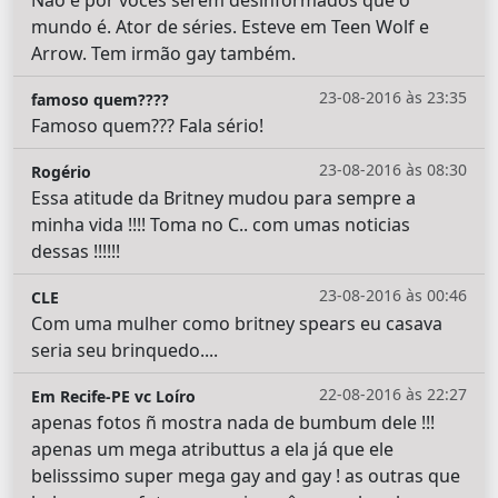
Não é por vocês serem desinformados que o
mundo é. Ator de séries. Esteve em Teen Wolf e
Arrow. Tem irmão gay também.
23-08-2016 às 23:35
famoso quem????
Famoso quem??? Fala sério!
23-08-2016 às 08:30
Rogério
Essa atitude da Britney mudou para sempre a
minha vida !!!! Toma no C.. com umas noticias
dessas !!!!!!
23-08-2016 às 00:46
CLE
Com uma mulher como britney spears eu casava
seria seu brinquedo....
22-08-2016 às 22:27
Em Recife-PE vc Loíro
apenas fotos ñ mostra nada de bumbum dele !!!
apenas um mega atributtus a ela já que ele
belisssimo super mega gay and gay ! as outras que