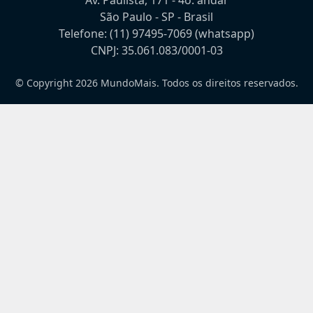
Av. Paulista, 171 - 4o. andar
São Paulo - SP - Brasil
Telefone:
(11) 97495-7069
(whatsapp)
CNPJ: 35.061.083/0001-03
© Copyright 2026 MundoMais. Todos os direitos reservados.