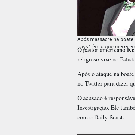
Após massacre na boate P
gays 'têm o que merece
Ke
O pastor americano
religioso vive no Estad
Após o ataque na boate 
no Twitter para dizer 
O acusado é responsável
Investigação. Ele tamb
com o Daily Beast.