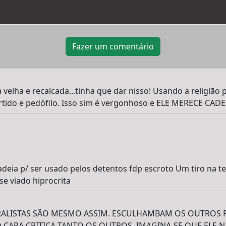
Fazer um comentário
velha e recalcada...tinha que dar nisso! Usando a religião
ido e pedófilo. Isso sim é vergonhoso e ELE MERECE CADE
deia p/ ser usado pelos detentos fdp escroto Um tiro na te
se viado hiprocrita
RALISTAS SÃO MESMO ASSIM. ESCULHAMBAM OS OUTROS 
O CARA CRITICA TANTO OS OUTROS, IMAGINA-SE QUE ELE 