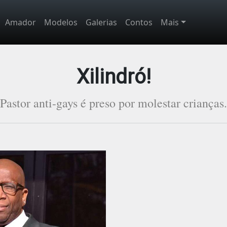
Amador
Modelos
Galerias
Contos
Mais
Xilindró!
Pastor anti-gays é preso por molestar crianças.