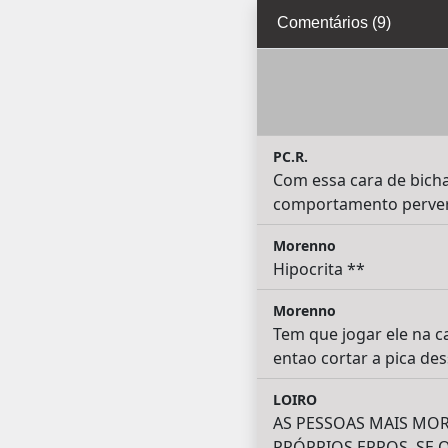
Comentários (9)
PC.R.
Com essa cara de bicha 
comportamento pervert
Morenno
Hipocrita **
Morenno
Tem que jogar ele na ca
entao cortar a pica des
LOIRO
AS PESSOAS MAIS MO
PRÓPRIOS ERROS. SE 