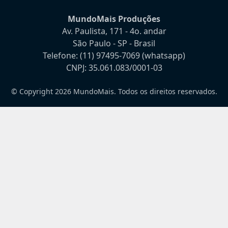
MundoMais Produções
Av. Paulista, 171 - 4o. andar
São Paulo - SP - Brasil
Telefone:
(11) 97495-7069
(whatsapp)
CNPJ: 35.061.083/0001-03
© Copyright 2026 MundoMais. Todos os direitos reservados.