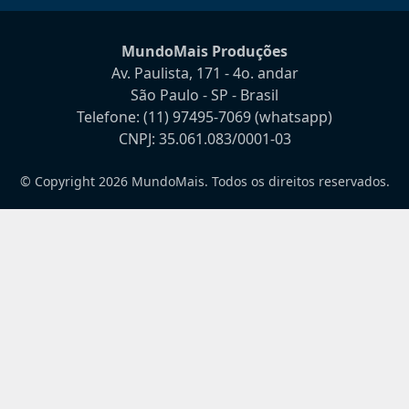
MundoMais Produções
Av. Paulista, 171 - 4o. andar
São Paulo - SP - Brasil
Telefone:
(11) 97495-7069
(whatsapp)
CNPJ: 35.061.083/0001-03
© Copyright 2026 MundoMais. Todos os direitos reservados.