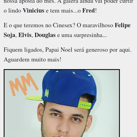
nossa aposta do mês. A galera ainda vai poder curtir
Vinicius
Fred
o lindo
e tem mais...o
!
Felipe
E o que teremos no
Cinesex
? O maravilhoso
Soja
Elvis
Douglas
,
,
e uma surpresinha...
Fiquem ligados, Papai Noel será generoso por aqui.
Aguardem muito mais!