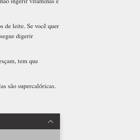
 não ingerir vitaminas e
s de leite. Se você quer
segue digerir
resçam, tem que
las são supercalóricas.