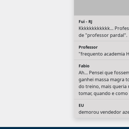
Fui - RJ
Kkkkkkkkkkkk... Profes
de "professor pardal".
Professor
"frequento academia 
Fabio
Ah... Pensei que fosse
ganhei massa magra to
do treino, mais queria
tomar, quando e como 
EU
demorou vendedor azei