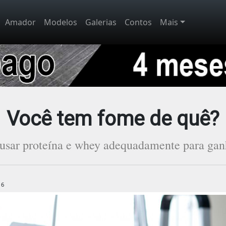
Amador
Modelos
Galerias
Contos
Mais
Você tem fome de quê?
usar proteína e whey adequadamente para gan
16