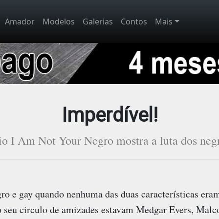
Amador
Modelos
Galerias
Contos
Mais
Imperdível!
o I Am Not Your Negro mostra a luta dos neg
ro e gay quando nenhuma das duas características era
o seu circulo de amizades estavam Medgar Evers, Mal