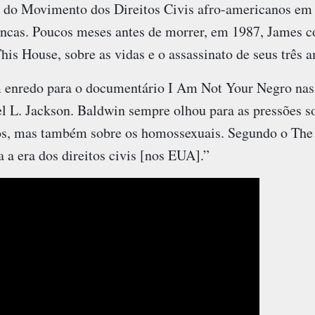
as do Movimento dos Direitos Civis afro-americanos em 
ancas. Poucos meses antes de morrer, em 1987, James 
s House, sobre as vidas e o assassinato de seus três a
m enredo para o documentário
I Am Not Your Negro
nas 
l L. Jackson. Baldwin sempre olhou para as pressões so
os, mas também sobre os homossexuais. Segundo o The 
 a era dos direitos civis [nos EUA].”