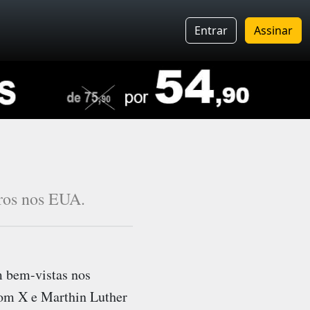
Entrar
Assinar
ros nos EUA.
m bem-vistas nos
com X e Marthin Luther