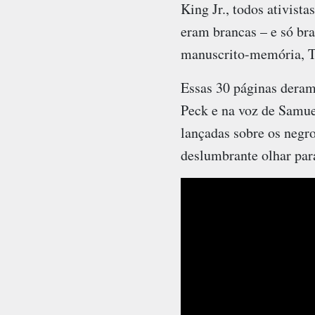
King Jr., todos ativist
eram brancas – e só br
manuscrito-memória, Thi
Essas 30 páginas dera
Peck e na voz de Samue
lançadas sobre os negr
deslumbrante olhar para