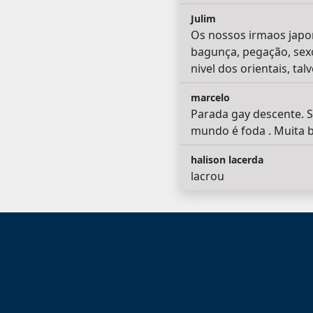
Julim
Os nossos irmaos japon
bagunça, pegação, sexo
nivel dos orientais, talv
marcelo
Parada gay descente. S
mundo é foda . Muita bix
halison lacerda
lacrou