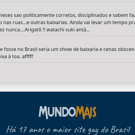
eses sao politicamente corretos, disciplinados e sabem faz
 nas ruas...e outras baixarias. Ainda vai levar um tempo p
ez nunca....Arigatô !! watachi suki antá...
e fosse no Brasil seria um show de baixaria e cenas obscena
a à toa. afffff
Há 17 anos o maior site gay do Brasil