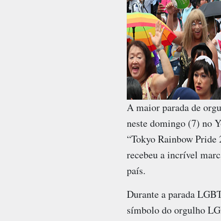
A maior parada de orgu
neste domingo (7) no Y
“Tokyo Rainbow Pride 
recebeu a incrível marc
país.
Durante a parada LGBT,
símbolo do orgulho LGB