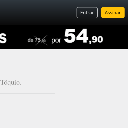
Entrar
Assinar
 Tóquio.