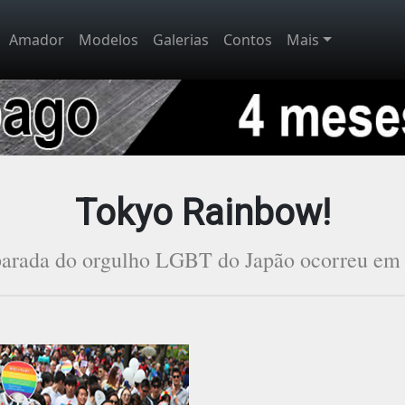
Amador
Modelos
Galerias
Contos
Mais
Tokyo Rainbow!
arada do orgulho LGBT do Japão ocorreu em