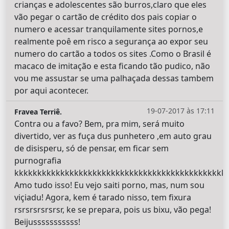
crianças e adolescentes são burros,claro que eles
vão pegar o cartão de crédito dos pais copiar o
numero e acessar tranquilamente sites pornos,e
realmente poê em risco a segurança ao expor seu
numero do cartão a todos os sites .Como o Brasil é
macaco de imitação e esta ficando tão pudico, não
vou me assustar se uma palhaçada dessas tambem
por aqui acontecer.
19-07-2017 às 17:11
Fravea Terriê.
Contra ou a favo? Bem, pra mim, será muito
divertido, ver as fuça dus punhetero ,em auto grau
de disisperu, só de pensar, em ficar sem
purnografia
kkkkkkkkkkkkkkkkkkkkkkkkkkkkkkkkkkkkkkkkkkkkkkk
Amo tudo isso! Eu vejo saiti porno, mas, num sou
viçiadu! Agora, kem é tarado nisso, tem fixura
rsrsrsrsrsrsr, ke se prepara, pois us bixu, vão pega!
Beijusssssssssss!