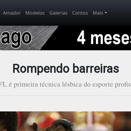
Amador
Modelos
Galerias
Contos
Mais
Rompendo barreiras
FL é primeira técnica lésbica do esporte profi