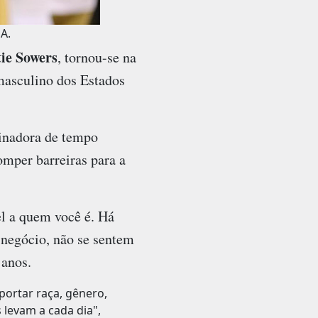
A.
ie Sowers
, tornou-se na
 masculino dos Estados
einadora de tempo
omper barreiras para a
el a quem você é. Há
negócio, não se sentem
 anos.
ortar raça, gênero,
 levam a cada dia",