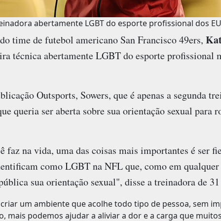
reinadora abertamente LGBT do esporte profissional dos EU
Kat
e do time de futebol americano San Francisco 49ers,
eira técnica abertamente LGBT do esporte profissional
blicação Outsports, Sowers, que é apenas a segunda tr
que queria ser aberta sobre sua orientação sexual para r
 faz na vida, uma das coisas mais importantes é ser fi
 identificam como LGBT na NFL que, como em qualquer 
pública sua orientação sexual", disse a treinadora de 31
riar um ambiente que acolhe todo tipo de pessoa, sem imp
ão, mais podemos ajudar a aliviar a dor e a carga que muitos