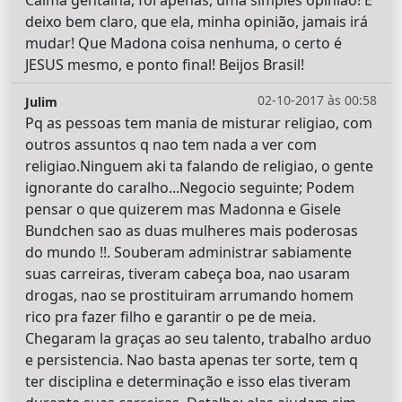
Calma gentalha, foi apenas, uma simples opinião! E
deixo bem claro, que ela, minha opinião, jamais irá
mudar! Que Madona coisa nenhuma, o certo é
JESUS mesmo, e ponto final! Beijos Brasil!
02-10-2017 às 00:58
Julim
Pq as pessoas tem mania de misturar religiao, com
outros assuntos q nao tem nada a ver com
religiao.Ninguem aki ta falando de religiao, o gente
ignorante do caralho...Negocio seguinte; Podem
pensar o que quizerem mas Madonna e Gisele
Bundchen sao as duas mulheres mais poderosas
do mundo !!. Souberam administrar sabiamente
suas carreiras, tiveram cabeça boa, nao usaram
drogas, nao se prostituiram arrumando homem
rico pra fazer filho e garantir o pe de meia.
Chegaram la graças ao seu talento, trabalho arduo
e persistencia. Nao basta apenas ter sorte, tem q
ter disciplina e determinação e isso elas tiveram