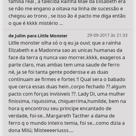
família real , a falecida Rainha Mãe da Elisabeth era
se não me engano a oitava na linha de sucessão e
chegou ao trono , se isso ão é pacto me diga então
o que é kkkk mistério ...
29-09-2017 às 21:33
de Julim para Little Monster
Litlle monster olha só o q eu ja ouvi; que a rainha
Elizabeth e a Madonna sao as unicas humanas da
face da terra q nunca vao morrer..kkkk, exageros a
parte claro, mas ambas tem uma saude de ferro
né, ja se foi tanta gente poderosa e as duas
continuam ae firmes e fortes !! Qual sera o babado
que cerca essas duas hein..corpo fechado ??.algum
pacto com forças invisiveis ??. Lady Di, uma mulher
finissima, riquissima, chiquerrima,humilde, bem na
hora q encontrou seu principe encantado de
verdade, foi-se...Margareth Tacther a dama de
ferro q o mundo inteiro temia, foi se...como dizia a
dona Milú; Misteeeeriusss....