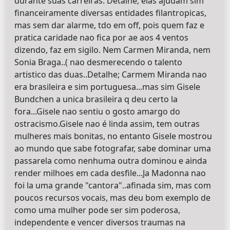
durante suas carreiras. Detalhe; elas ajudam sim
financeiramente diversas entidades filantropicas,
mas sem dar alarme, tdo em off, pois quem faz e
pratica caridade nao fica por ae aos 4 ventos
dizendo, faz em sigilo. Nem Carmen Miranda, nem
Sonia Braga..( nao desmerecendo o talento
artistico das duas..Detalhe; Carmem Miranda nao
era brasileira e sim portuguesa...mas sim Gisele
Bundchen a unica brasileira q deu certo la
fora...Gisele nao sentiu o gosto amargo do
ostracismo.Gisele nao é linda assim, tem outras
mulheres mais bonitas, no entanto Gisele mostrou
ao mundo que sabe fotografar, sabe dominar uma
passarela como nenhuma outra dominou e ainda
render milhoes em cada desfile...Ja Madonna nao
foi la uma grande "cantora"..afinada sim, mas com
poucos recursos vocais, mas deu bom exemplo de
como uma mulher pode ser sim poderosa,
independente e vencer diversos traumas na