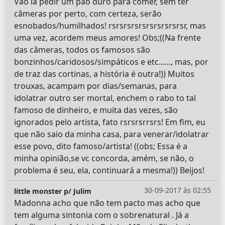
Vão lá pedir um pão duro para comer, sem ter
câmeras por perto, com certeza, serão
esnobados/humilhados! rsrsrsrsrsrsrsrsrsrsr, mas
uma vez, acordem meus amores! Obs;((Na frente
das câmeras, todos os famosos são
bonzinhos/caridosos/simpáticos e etc......, mas, por
de traz das cortinas, a história é outra!)) Muitos
trouxas, acampam por dias/semanas, para
idolatrar outro ser mortal, enchem o rabo to tal
famoso de dinheiro, e muita das vezes, são
ignorados pelo artista, fato rsrsrsrrsrs! Em fim, eu
que não saio da minha casa, para venerar/idolatrar
esse povo, dito famoso/artista! ((obs; Essa é a
minha opinião,se vc concorda, amém, se não, o
problema é seu, ela, continuará a mesma!)) Beijos!
30-09-2017 às 02:55
little monster p/ Julim
Madonna acho que não tem pacto mas acho que
tem alguma sintonia com o sobrenatural . Já a