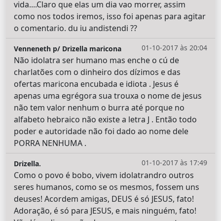
vida....Claro que elas um dia vao morrer, assim
como nos todos iremos, isso foi apenas para agitar
o comentario. du iu andistendi ??
01-10-2017 às 20:04
Venneneth p/ Drizella maricona
Não idolatra ser humano mas enche o cú de
charlatões com o dinheiro dos dízimos e das
ofertas maricona encubada e idiota . Jesus é
apenas uma egrégora sua trouxa o nome de jesus
não tem valor nenhum o burra até porque no
alfabeto hebraico não existe a letra J . Então todo
poder e autoridade não foi dado ao nome dele
PORRA NENHUMA .
01-10-2017 às 17:49
Drizella.
Como o povo é bobo, vivem idolatrandro outros
seres humanos, como se os mesmos, fossem uns
deuses! Acordem amigas, DEUS é só JESUS, fato!
Adoração, é só para JESUS, e mais ninguém, fato!