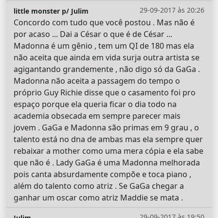
29-09-2017 às 20:26
little monster p/ Julim
Concordo com tudo que você postou . Mas não é
por acaso ... Dai a César o que é de César ...
Madonna é um gênio , tem um QI de 180 mas ela
não aceita que ainda em vida surja outra artista se
agigantando grandemente , não digo só da GaGa .
Madonna não aceita a passagem do tempo o
próprio Guy Richie disse que o casamento foi pro
espaço porque ela queria ficar o dia todo na
academia obsecada em sempre parecer mais
jovem . GaGa e Madonna são primas em 9 grau , o
talento está no dna de ambas mas ela sempre quer
rebaixar a mother como uma mera cópia e ela sabe
que não é . Lady GaGa é uma Madonna melhorada
pois canta absurdamente compõe e toca piano ,
além do talento como atriz . Se GaGa chegar a
ganhar um oscar como atriz Maddie se mata .
29-09-2017 às 19:50
Julim