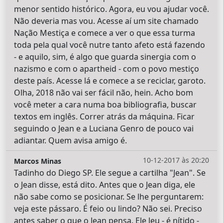
menor sentido histórico. Agora, eu vou ajudar você.
Não deveria mas vou. Acesse aí um site chamado
Nação Mestiça e comece a ver o que essa turma
toda pela qual você nutre tanto afeto está fazendo
- e aquilo, sim, é algo que guarda sinergia com o
nazismo e com o apartheid - com o povo mestiço
deste país. Acesse lá e comece a se reciclar, garoto.
Olha, 2018 não vai ser fácil não, hein. Acho bom
você meter a cara numa boa bibliografia, buscar
textos em inglês. Correr atrás da máquina. Ficar
seguindo o Jean e a Luciana Genro de pouco vai
adiantar. Quem avisa amigo é.
10-12-2017 às 20:20
Marcos Minas
Tadinho do Diego SP. Ele segue a cartilha "Jean". Se
o Jean disse, está dito. Antes que o Jean diga, ele
não sabe como se posicionar. Se lhe perguntarem:
veja este pássaro. É feio ou lindo? Não sei. Preciso
antes saber o que o Jean pensa. Ele leu - é nítido -