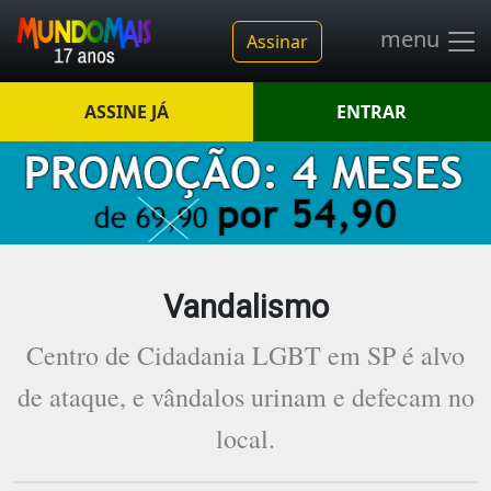
menu
Assinar
ASSINE JÁ
ENTRAR
Vandalismo
Centro de Cidadania LGBT em SP é alvo
de ataque, e vândalos urinam e defecam no
local.