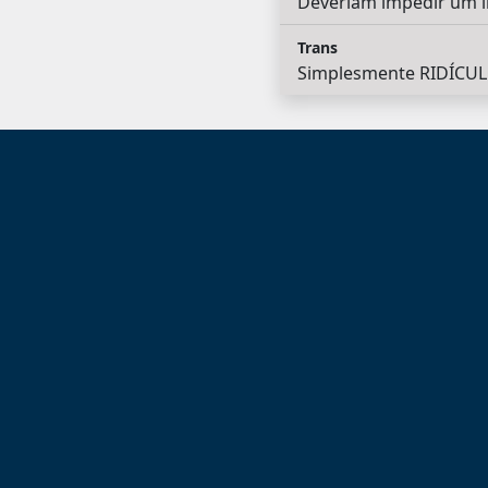
Deveriam impedir um lix
Trans
Simplesmente RIDÍCULO 