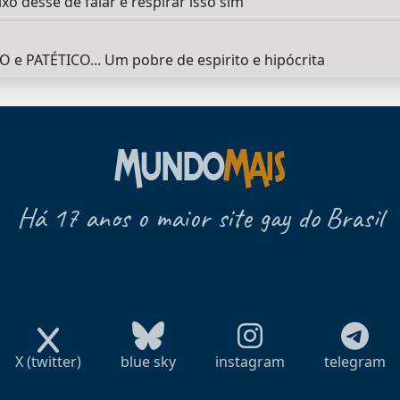
o desse de falar e respirar isso sim
e PATÉTICO... Um pobre de espirito e hipócrita
Há 17 anos o maior site gay do Brasil
X (twitter)
blue sky
instagram
telegram