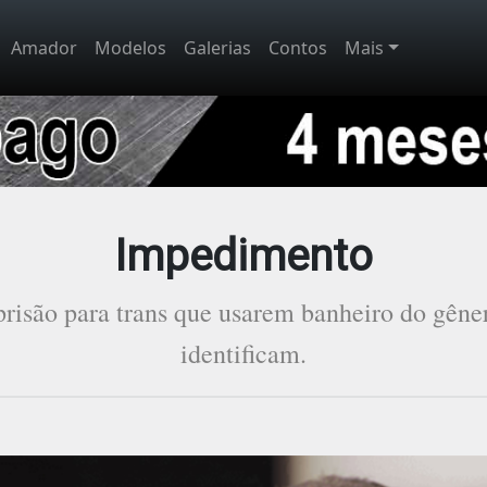
Amador
Modelos
Galerias
Contos
Mais
Impedimento
risão para trans que usarem banheiro do gêne
identificam.