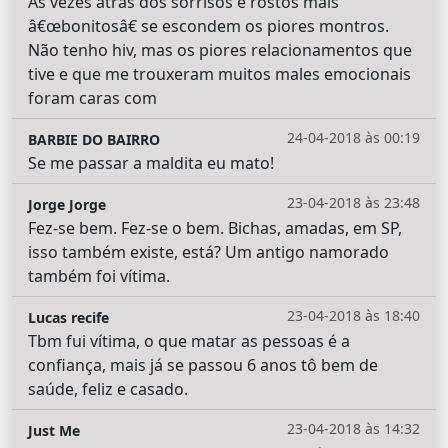
Às vezes atrás dos sorrisos e rostos mais
â€œbonitosâ€ se escondem os piores montros.
Não tenho hiv, mas os piores relacionamentos que
tive e que me trouxeram muitos males emocionais
foram caras com
24-04-2018 às 00:19
BARBIE DO BAIRRO
Se me passar a maldita eu mato!
23-04-2018 às 23:48
Jorge Jorge
Fez-se bem. Fez-se o bem. Bichas, amadas, em SP,
isso também existe, está? Um antigo namorado
também foi vítima.
23-04-2018 às 18:40
Lucas recife
Tbm fui vítima, o que matar as pessoas é a
confiança, mais já se passou 6 anos tô bem de
saúde, feliz e casado.
23-04-2018 às 14:32
Just Me