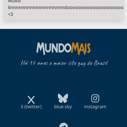
Muito
linnnnnnnnnnnnnnnnnnndoooooooooooooooooooooo!
<3
Há 17 anos o maior site gay do Brasil
X (twitter)
blue sky
instagram