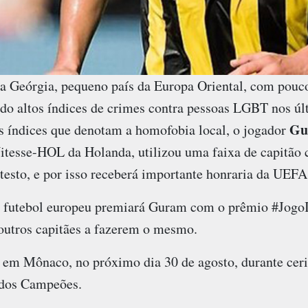
a Geórgia, pequeno país da Europa Oriental, com pouc
rado altos índices de crimes contra pessoas LGBT nos ú
Gu
es índices que denotam a homofobia local, o jogador
Vitesse-HOL da Holanda, utilizou uma faixa de capitão 
testo, e por isso receberá importante honraria da UEFA
o futebol europeu premiará Guram com o prêmio #JogoIg
outros capitães a fazerem o mesmo.
 em Mônaco, no próximo dia 30 de agosto, durante ceri
 dos Campeões.