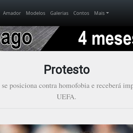
Amador
Modelos
Galerias
Contos
Mais
Protesto
 se posiciona contra homofobia e receberá imp
UEFA.