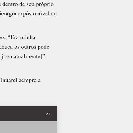
s dentro de seu próprio
eórgia expôs o nível do
fez. “Era minha
chuca os outros pode
 joga atualmente]”,
tinuarei sempre a