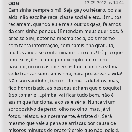
12-09-2018 às 14:44
Cezar
Camisinha sempre sim!!! Seja gay ou hétero, pois a
aids, não escolhe raça, classe social e etc....! muitos
reclamam, quando eu e mais outros gays, falamos
da camisinha por aqui! Entendam meus queridos, é
preciso SIM, bater na mesma tecla, pois mesmo
com tanta informação, com camisinha gratuita,
muitos ainda se contaminam com o hiv! Lógico que
tem exceções, como por exemplo um recem
nascido, ou no caso de em estupro, onde a vitima
sede tranzar sem camisinha, para preservar a vida!
Não sou santinho, tem muito meus defeitos, mas,
fico horrorisado, as pessoas acham que o coquitel
é só tomar e.....pimba, vai ficar tudo bem, não é
assim que funciona, a coisa é séria! Nunca vi um
soropositivo de perto, olho no olho, mas, já vi
fotos, relatos, e sinceramente, é triste d+! Será
mesmo que vale a pena se arriscar, por causa de
miseros minutos de prazer? creio que não! pois é,