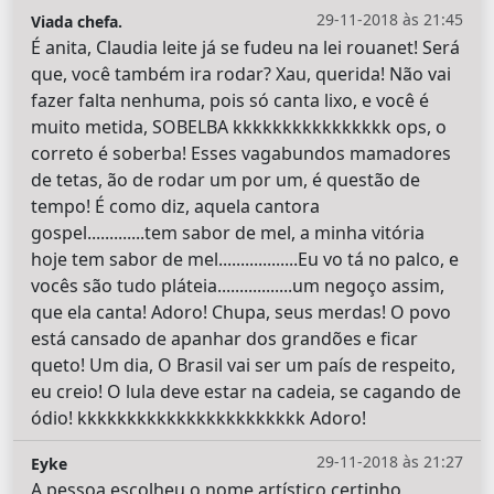
29-11-2018 às 21:45
Viada chefa.
É anita, Claudia leite já se fudeu na lei rouanet! Será
que, você também ira rodar? Xau, querida! Não vai
fazer falta nenhuma, pois só canta lixo, e você é
muito metida, SOBELBA kkkkkkkkkkkkkkkk ops, o
correto é soberba! Esses vagabundos mamadores
de tetas, ão de rodar um por um, é questão de
tempo! É como diz, aquela cantora
gospel.............tem sabor de mel, a minha vitória
hoje tem sabor de mel..................Eu vo tá no palco, e
vocês são tudo pláteia.................um negoço assim,
que ela canta! Adoro! Chupa, seus merdas! O povo
está cansado de apanhar dos grandões e ficar
queto! Um dia, O Brasil vai ser um país de respeito,
eu creio! O lula deve estar na cadeia, se cagando de
ódio! kkkkkkkkkkkkkkkkkkkkkkk Adoro!
29-11-2018 às 21:27
Eyke
A pessoa escolheu o nome artístico certinho,