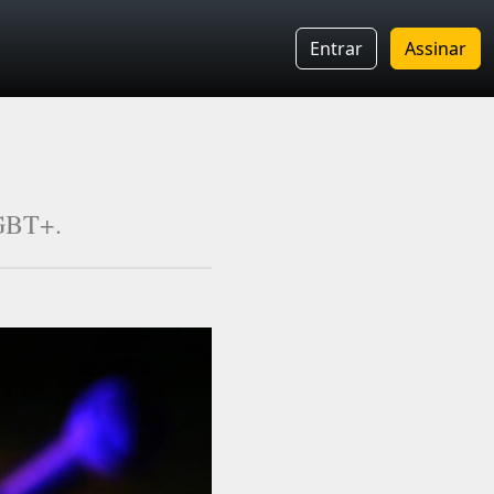
Entrar
Assinar
LGBT+.