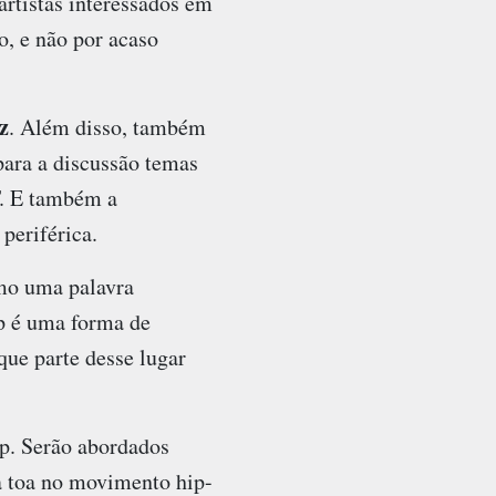
rtistas interessados em
o, e não por acaso
z
. Além disso, também
para a discussão temas
T. E também a
periférica.
omo uma palavra
op é uma forma de
que parte desse lugar
op. Serão abordados
à toa no movimento hip-