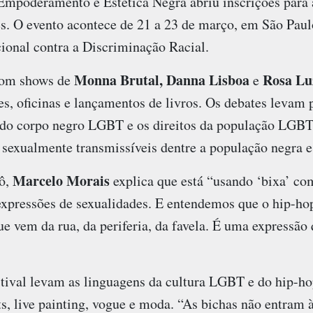
Empoderamento e Estética Negra abriu inscrições para a
s. O evento acontece de 21 a 23 de março, em São Paul
ional contra a Discriminação Racial.
Monna Brutal, Danna Lisboa
Rosa Lu
com shows de
e
es, oficinas e lançamentos de livros. Os debates levam 
 do corpo negro LGBT e os direitos da população LGB
 sexualmente transmissíveis dentre a população negra e 
Marcelo Morais
gô,
explica que está “usando ‘bixa’ c
 expressões de sexualidades. E entendemos que o hip-h
ue vem da rua, da periferia, da favela. É uma expressão 
estival levam as linguagens da cultura LGBT e do hip-h
s, live painting, vogue e moda. “As bichas não entram 