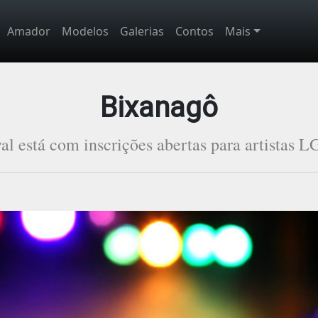
Amador
Modelos
Galerias
Contos
Mais
Bixanagô
val está com inscrições abertas para artistas 