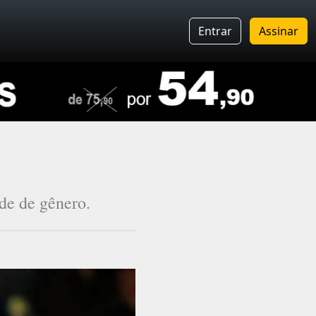
Entrar
Assinar
de de gênero.