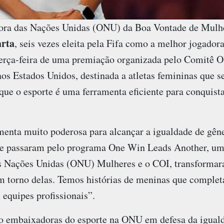
ra das Nações Unidas (ONU) da Boa Vontade de Mulh
rta
, seis vezes eleita pela Fifa como a melhor jogador
 terça-feira de uma premiação organizada pelo Comitê O
os Estados Unidos, destinada a atletas femininas que s
 que o esporte é uma ferramenta eficiente para conquist
enta muito poderosa para alcançar a igualdade de gêner
ue passaram pelo programa One Win Leads Another, um
s Nações Unidas (ONU) Mulheres e o COI, transformar
 torno delas. Temos histórias de meninas que comple
equipes profissionais”.
o embaixadoras do esporte na ONU em defesa da igual