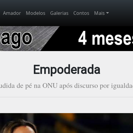
Amador
Modelos
Galerias
Contos
Mais
Empoderada
udida de pé na ONU após discurso por igualda