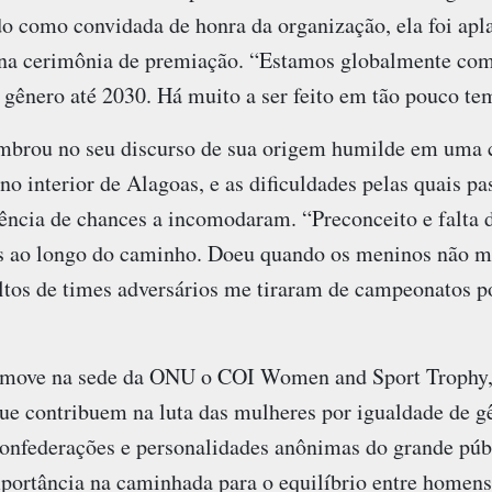
 como convidada de honra da organização, ela foi apla
) na cerimônia de premiação. “Estamos globalmente c
 gênero até 2030. Há muito a ser feito em tão pouco tem
mbrou no seu discurso de sua origem humilde em uma 
no interior de Alagoas, e as dificuldades pelas quais pa
sência de chances a incomodaram. “Preconceito e falta
 ao longo do caminho. Doeu quando os meninos não me
ltos de times adversários me tiraram de campeonatos p
move na sede da ONU o COI Women and Sport Trophy,
que contribuem na luta das mulheres por igualdade de g
confederações e personalidades anônimas do grande púb
ortância na caminhada para o equilíbrio entre homens 