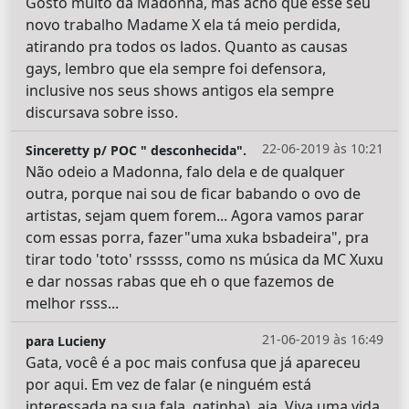
Gosto muito da Madonna, mas acho que esse seu
novo trabalho Madame X ela tá meio perdida,
atirando pra todos os lados. Quanto as causas
gays, lembro que ela sempre foi defensora,
inclusive nos seus shows antigos ela sempre
discursava sobre isso.
22-06-2019 às 10:21
Sinceretty p/ POC " desconhecida".
Não odeio a Madonna, falo dela e de qualquer
outra, porque nai sou de ficar babando o ovo de
artistas, sejam quem forem... Agora vamos parar
com essas porra, fazer"uma xuka bsbadeira", pra
tirar todo 'toto' rsssss, como ns música da MC Xuxu
e dar nossas rabas que eh o que fazemos de
melhor rsss...
21-06-2019 às 16:49
para Lucieny
Gata, você é a poc mais confusa que já apareceu
por aqui. Em vez de falar (e ninguém está
interessada na sua fala, gatinha), aja. Viva uma vida