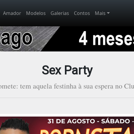
Amador
Modelos
Galerias
Contos
Mais
Sex Party
mete: tem aquela festinha à sua espera no C