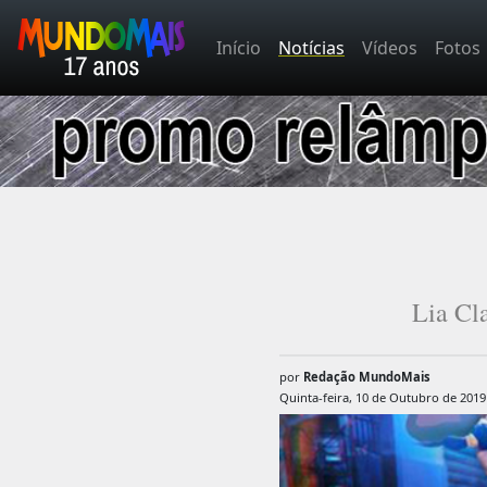
Início
Notícias
Vídeos
Fotos
Lia Cl
por
Redação MundoMais
Quinta-feira, 10 de Outubro de 2019