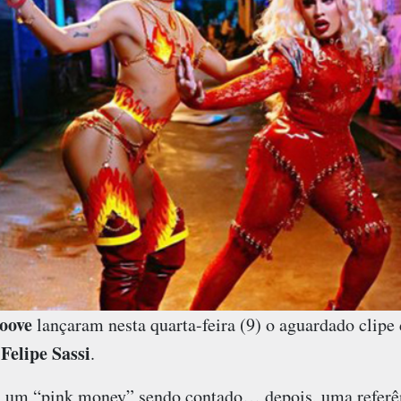
oove
lançaram nesta quarta-feira (9) o aguardado clipe
Felipe Sassi
e
.
os um “pink money” sendo contado… depois, uma referê