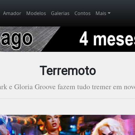
Amador
Modelos
Galerias
Contos
Mais
Terremoto
ark e Gloria Groove fazem tudo tremer em novo