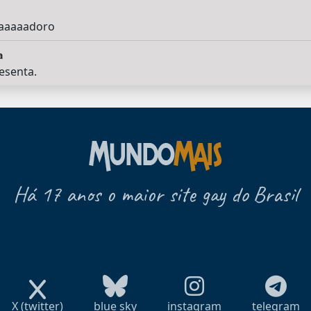
aaaaadoro
a
esenta.
Há 17 anos o maior site gay do Brasil
X (twitter)
blue sky
instagram
telegram