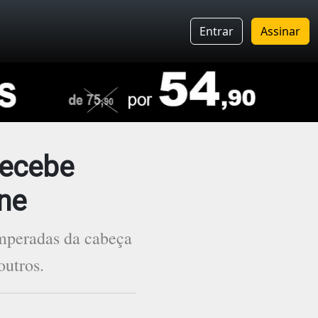
Entrar
Assinar
recebe
ne
emperadas da cabeça
outros.