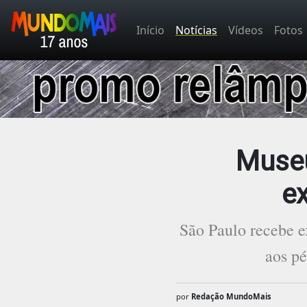
Início
Notícias
Vídeos
Fotos
Museu
e
São Paulo recebe e
aos pé
por
Redação MundoMais