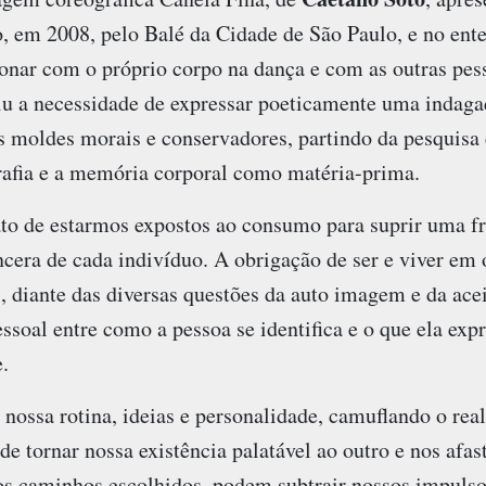
, em 2008, pelo Balé da Cidade de São Paulo, e no ent
cionar com o próprio corpo na dança e com as outras pe
ntiu a necessidade de expressar poeticamente uma indaga
os moldes morais e conservadores, partindo da pesquis
rafia e a memória corporal como matéria-prima.
to de estarmos expostos ao consumo para suprir uma fr
ncera de cada indivíduo. A obrigação de ser e viver em
 diante das diversas questões da auto imagem e da acei
ssoal entre como a pessoa se identifica e o que ela expr
.
ossa rotina, ideias e personalidade, camuflando o real
de tornar nossa existência palatável ao outro e nos afa
 caminhos escolhidos, podem subtrair nossos impulsos