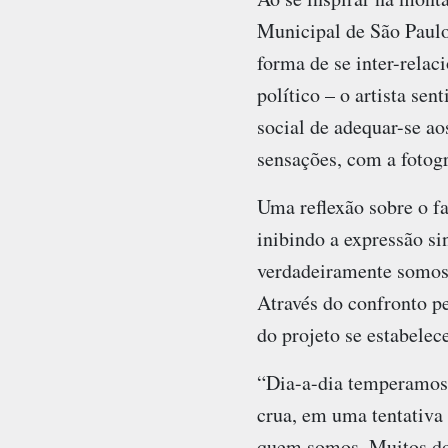
Municipal de São Paulo
forma de se inter-rela
político – o artista se
social de adequar-se a
sensações, com a fotog
Uma reflexão sobre o fa
inibindo a expressão si
verdadeiramente somos,
Através do confronto pe
do projeto se estabelece
“Dia-a-dia temperamos n
crua, em uma tentativa 
quem somos. Muitos dos