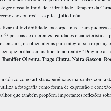
oteger nossa intimidade e identidade. Tempero da Carn
Julio Leão
ermos aos outros” – explica
.
lizar tal invisibilidade, os corpos nus – sem pudores e 
57 pessoas de diferentes realidades e características 
tes ensaios, escolheu alguns para integrar sua exposiçã
ueen que brilha semanalmente no reality “Drag me as a
Jheniffer Oliveira
Tiago Cintra
Naira Gascon
Ro
,
,
,
,
istórico como artista experiências marcantes com a dan
 utiliza a fotografia como forma de expressão e conexão
rabalhos que também propõem importantes reflexões sob