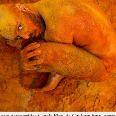
Caetano Soto
agem coreográfica Canela Fina, de
, apre