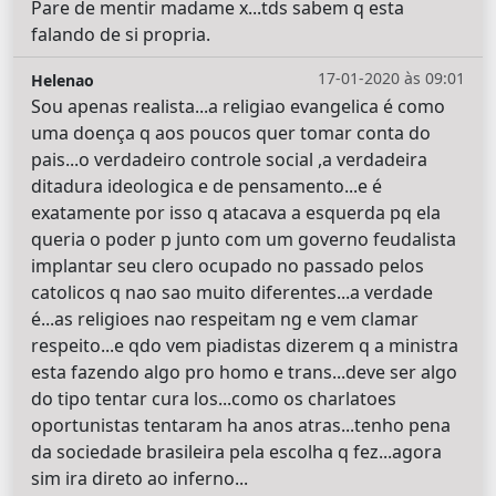
Pare de mentir madame x...tds sabem q esta
falando de si propria.
17-01-2020 às 09:01
Helenao
Sou apenas realista...a religiao evangelica é como
uma doença q aos poucos quer tomar conta do
pais...o verdadeiro controle social ,a verdadeira
ditadura ideologica e de pensamento...e é
exatamente por isso q atacava a esquerda pq ela
queria o poder p junto com um governo feudalista
implantar seu clero ocupado no passado pelos
catolicos q nao sao muito diferentes...a verdade
é...as religioes nao respeitam ng e vem clamar
respeito...e qdo vem piadistas dizerem q a ministra
esta fazendo algo pro homo e trans...deve ser algo
do tipo tentar cura los...como os charlatoes
oportunistas tentaram ha anos atras...tenho pena
da sociedade brasileira pela escolha q fez...agora
sim ira direto ao inferno...