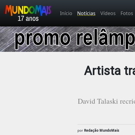
Início
Notícias
Vídeos
Fotos
Artista 
David Talaski recr
por
Redação MundoMais