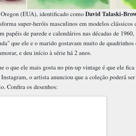
David Talaski-Bro
, Oregon (EUA), identificado como
ansforma super-heróis masculinos em modelos clássicos 
 papéis de parede e calendários nas décadas de 1960,
nda" que ele e o marido gostavam muito de quadrinhos e
orar, e deu início à série há 2 anos.
e o que ele mais gosta no pin-up vintage é que ele fica 
 Instagram, o artista anunciou que a coleção poderá s
io. Confira os desenhos: