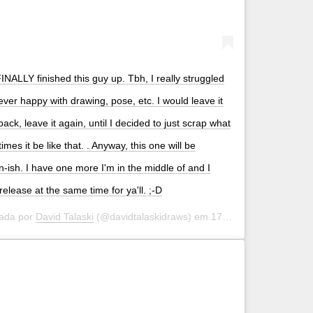
NALLY finished this guy up. Tbh, I really struggled
never happy with drawing, pose, etc. I would leave it
ack, leave it again, until I decided to just scrap what
mes it be like that. . Anyway, this one will be
n-ish. I have one more I'm in the middle of and I
release at the same time for ya'll. ;-D
hada por
David Talaski
(@davidtalaskidraws) em
17 de Abr, 2020 às 9:53 PDT