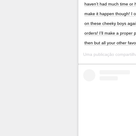
haven’t had much time or h
make it happen though! I on
on these cheeky boys again
orders! I’ll make a proper 
then but all your other favo
Uma publicação compartil