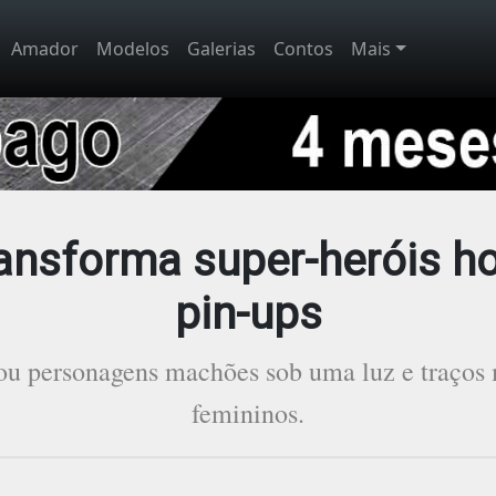
Amador
Modelos
Galerias
Contos
Mais
transforma super-heróis 
pin-ups
iou personagens machões sob uma luz e traços 
femininos.