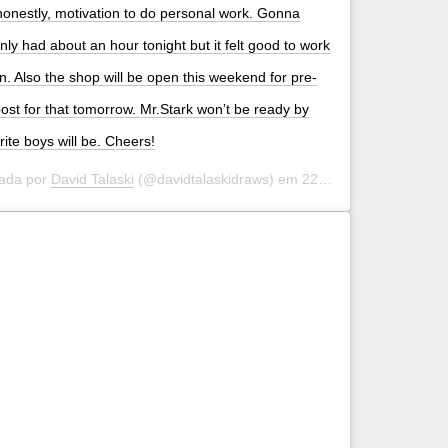
onestly, motivation to do personal work. Gonna
ly had about an hour tonight but it felt good to work
. Also the shop will be open this weekend for pre-
post for that tomorrow. Mr.Stark won’t be ready by
rite boys will be. Cheers!
hada por
David Talaski
(@davidtalaskidraws) em
22 de Jan, 2020 às 9:57 PST