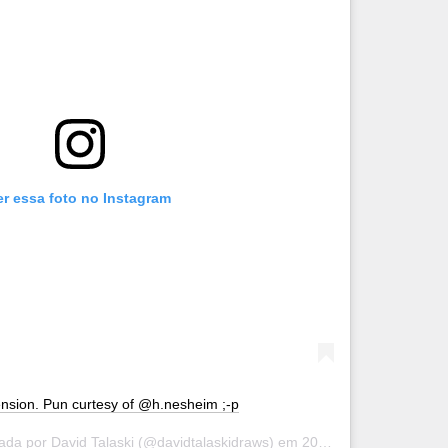
er essa foto no Instagram
ension. Pun curtesy of @h.nesheim ;-p
hada por
David Talaski
(@davidtalaskidraws) em
20 de Ago, 2018 às 9:08 PDT