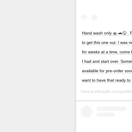
Hand wash only 🧽 🚗😜 . FI
to get this one out. I was 
for weeks at a time, come b
I had and start over. Someti
available for pre-order soo
want to have that ready to 
Uma publicação compartil