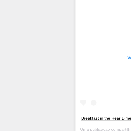
V
Breakfast in the Rear Dim
Uma publicação compartil