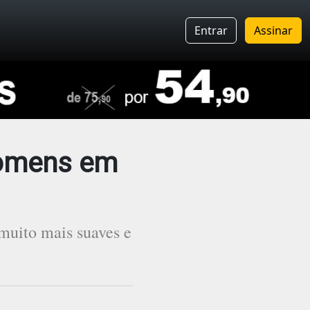
Entrar
Assinar
homens em
muito mais suaves e