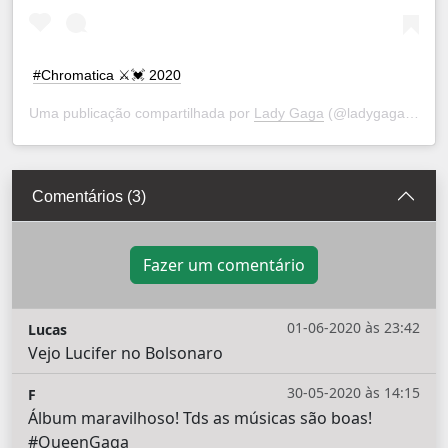
#Chromatica ⚔️💓 2020
Uma publicação compartilhada por
Lady Gaga
(@ladygaga) em
5
Comentários (3)
Fazer um comentário
01-06-2020 às 23:42
Lucas
Vejo Lucifer no Bolsonaro
30-05-2020 às 14:15
F
Álbum maravilhoso! Tds as músicas são boas!
#QueenGaga