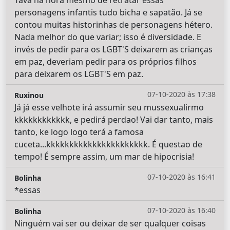
Tava na hora mesmo de retratar essas
personagens infantis tudo bicha e sapatão. Já se
contou muitas historinhas de personagens hétero.
Nada melhor do que variar; isso é diversidade. E
invés de pedir para os LGBT'S deixarem as crianças
em paz, deveriam pedir para os próprios filhos
para deixarem os LGBT'S em paz.
07-10-2020 às 17:38
Ruxinou
Já já esse velhote irá assumir seu mussexualirmo
kkkkkkkkkkkk, e pedirá perdao! Vai dar tanto, mais
tanto, ke logo logo terá a famosa
cuceta...kkkkkkkkkkkkkkkkkkkkkk. É questao de
tempo! É sempre assim, um mar de hipocrisia!
07-10-2020 às 16:41
Bolinha
*essas
07-10-2020 às 16:40
Bolinha
Ninguém vai ser ou deixar de ser qualquer coisas