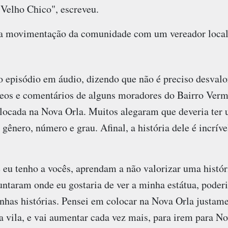
 Velho Chico", escreveu.
a movimentação da comunidade com um vereador local p
 episódio em áudio, dizendo que não é preciso desvalor
ídeos e comentários de alguns moradores do Bairro Ver
olocada na Nova Orla. Muitos alegaram que deveria ter 
ênero, número e grau. Afinal, a história dele é incrív
 eu tenho a vocês, aprendam a não valorizar uma histór
taram onde eu gostaria de ver a minha estátua, poderia 
inhas histórias. Pensei em colocar na Nova Orla justamen
 a vila, e vai aumentar cada vez mais, para irem para 