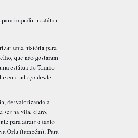
ara impedir a estátua.
izar uma história para
melho, que não gostaram
uma estátua do Toinho
el e eu conheço desde
ia, desvalorizando a
ser na vila, claro.
te para atrair o tanto
Nova Orla (também). Para