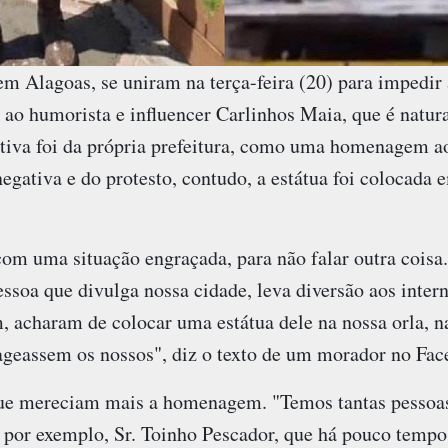
m Alagoas, se uniram na terça-feira (20) para impedir 
o humorista e influencer Carlinhos Maia, que é natur
ciativa foi da própria prefeitura, como uma homenagem ao
egativa e do protesto, contudo, a estátua foi colocad
om uma situação engraçada, para não falar outra coisa.
soa que divulga nossa cidade, leva diversão aos intern
ém, acharam de colocar uma estátua dele na nossa orla, 
geassem os nossos", diz o texto de um morador no Fac
 que mereciam mais a homenagem. "Temos tantas pesso
por exemplo, Sr. Toinho Pescador, que há pouco temp