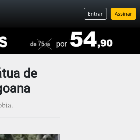
Entrar
Assinar
átua de
goana
obia.