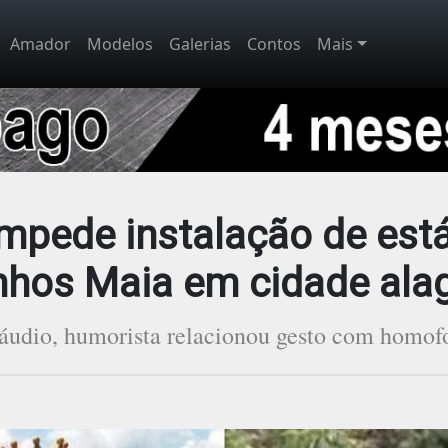
Amador
Modelos
Galerias
Contos
Mais
mpede instalação de est
inhos Maia em cidade ala
udio, humorista relacionou gesto com homof