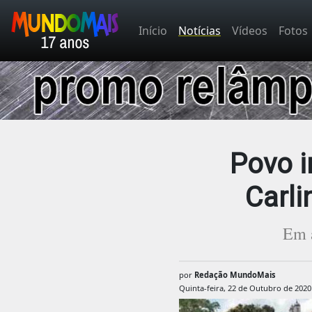
Início
Notícias
Vídeos
Fotos
Povo i
Carl
Em á
por
Redação MundoMais
Quinta-feira, 22 de Outubro de 2020