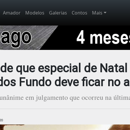
Amador
Modelos
Galerias
Contos
Mais
de que especial de Natal
dos Fundo deve ficar no a
 unânime em julgamento que ocorreu na última 
20