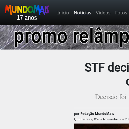
Início
Notícias
Vídeos
Fotos
STF deci
Decisão foi
por
Redação MundoMais
Quinta-feira, 05 de Novembro de 20