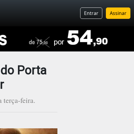
Entrar
Assinar
 do Porta
r
terça-feira.