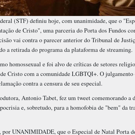
eral (STF) definiu hoje, com unanimidade, que o "Espe
tação de Cristo", uma parceria do Porta dos Fundos com
isão vai contra o parecer anterior do Tribunal de Justi
do a retirada do programa da plataforma de streaming.
omo homossexual e foi alvo de críticas de setores religi
o de Cristo com a comunidade LGBTQI+. O julgamento 
clamação contra a censura de seu especial.
produtora, Antonio Tabet, fez um tweet comemorando a de
hipocrisia e, sobretudo, para a homofobia de "bem" da tra
r, por UNANIMIDADE, que o Especial de Natal Porta d