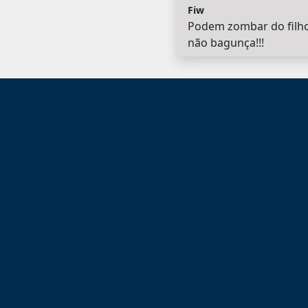
Fiw
Podem zombar do filho d
não bagunça!!!