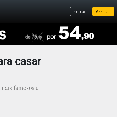
Entrar
Assinar
para casar
 mais famosos e