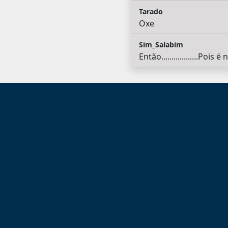
Tarado
Oxe
Sim_Salabim
Então..................Pois é