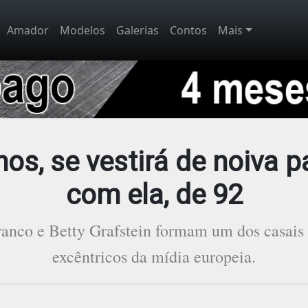
Amador
Modelos
Galerias
Contos
Mais
nos, se vestirá de noiva 
com ela, de 92
ranco e Betty Grafstein formam um dos casais
excêntricos da mídia europeia.