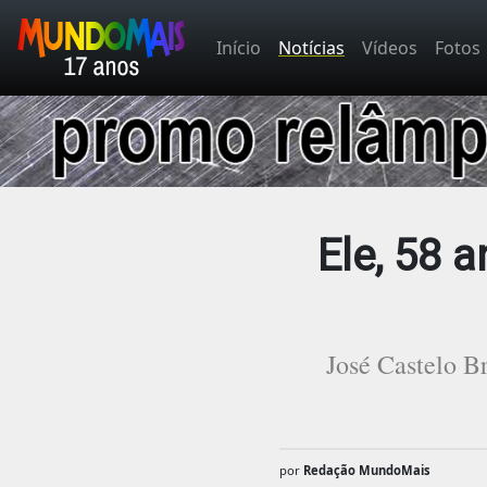
Início
Notícias
Vídeos
Fotos
Ele, 58 a
José Castelo B
por
Redação MundoMais