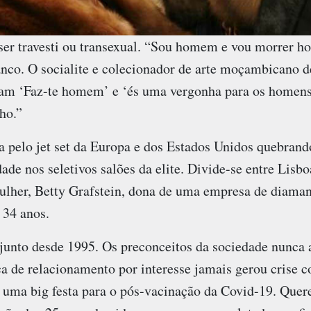
 ser travesti ou transexual. “Sou homem e vou morrer h
anco. O socialite e colecionador de arte moçambicano 
m ‘Faz-te homem’ e ‘és uma vergonha para os homens
ho.”
la pelo jet set da Europa e dos Estados Unidos quebrand
ade nos seletivos salões da elite. Divide-se entre Lis
lher, Betty Grafstein, dona de uma empresa de diamant
 34 anos.
 junto desde 1995. Os preconceitos da sociedade nunca
a de relacionamento por interesse jamais gerou crise co
uma big festa para o pós-vacinação da Covid-19. Quer