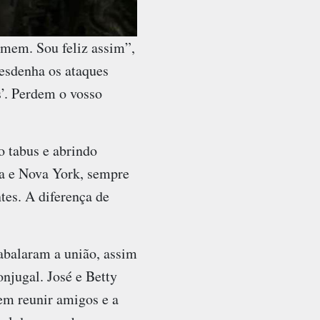
omem. Sou feliz assim”,
desdenha os ataques
’. Perdem o vosso
o tabus e abrindo
boa e Nova York, sempre
es. A diferença de
 abalaram a união, assim
njugal. José e Betty
em reunir amigos e a