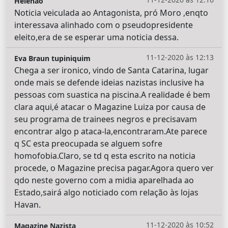
Helenão
Noticia veiculada ao Antagonista, pró Moro ,enqto
interessava alinhado com o pseudopresidente
eleito,era de se esperar uma noticia dessa.
11-12-2020 às 12:13
Eva Braun tupiniquim
Chega a ser ironico, vindo de Santa Catarina, lugar
onde mais se defende ideias nazistas inclusive ha
pessoas com suastica na piscina.A realidade é bem
clara aqui,é atacar o Magazine Luiza por causa de
seu programa de trainees negros e precisavam
encontrar algo p ataca-la,encontraram.Ate parece
q SC esta preocupada se alguem sofre
homofobia.Claro, se td q esta escrito na noticia
procede, o Magazine precisa pagar.Agora quero ver
qdo neste governo com a midia aparelhada ao
Estado,sairá algo noticiado com relação às lojas
Havan.
11-12-2020 às 10:52
Magazine Nazista