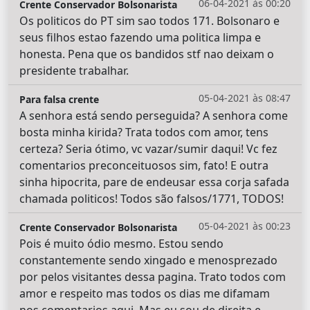
06-04-2021 às 00:20
Crente Conservador Bolsonarista
Os politicos do PT sim sao todos 171. Bolsonaro e
seus filhos estao fazendo uma politica limpa e
honesta. Pena que os bandidos stf nao deixam o
presidente trabalhar.
05-04-2021 às 08:47
Para falsa crente
A senhora está sendo perseguida? A senhora come
bosta minha kirida? Trata todos com amor, tens
certeza? Seria ótimo, vc vazar/sumir daqui! Vc fez
comentarios preconceituosos sim, fato! E outra
sinha hipocrita, pare de endeusar essa corja safada
chamada politicos! Todos são falsos/1771, TODOS!
05-04-2021 às 00:23
Crente Conservador Bolsonarista
Pois é muito ódio mesmo. Estou sendo
constantemente sendo xingado e menosprezado
por pelos visitantes dessa pagina. Trato todos com
amor e respeito mas todos os dias me difamam