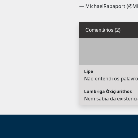
— MichaelRapaport (@Mi
Comentários (2)
Lipe
Não entendi os palavrõ
Lumbriga Óxiçiurithos
Nem sabia da existenci