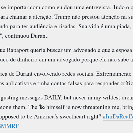
se importar com como eu dou uma entrevista. Tudo o q
ara chamar a atenção. Trump não prestou atenção na su
do para ter audiência e risadas. Sua vida é uma piada
, continuou Durant.
ue Rapaport queria buscar um advogado e que a esposa 
ouco de dinheiro em um advogado porque ele não sabe a
ica de Durant envolvendo redes sociais. Extremamente e
s aplicativos e tinha contas falsas para responder crític
isgusting messages DAILY, but never in my wildest drea
ong them. The 🐍 himself is now threatening me, brin
 supposed to be America’s sweetheart right?
#ImDaReal
QfGMMRF