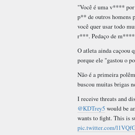
"Você é uma v**** por 
p** de outros homens p
você quer usar todo mun
r***. Pedaço de m****"
O atleta ainda caçoou q
porque ele "gastou o p
Não é a primeira polêm
buscou muitas brigas no
I receive threats and d
@KDTrey5
would be am
wants to fight. This is
pic.twitter.com/l1V