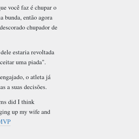
ue você faz é chupar o
a bunda, então agora
, descorado chupador de
dele estaria revoltada
ceitar uma piada".
ngajado, o atleta já
as a suas decisões.
ms did I think
ging up my wife and
MVP