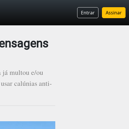
Entrar
Assinar
mensagens
 já multou e/ou
usar calúnias anti-