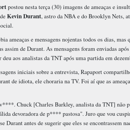
ort
postou nesta terça (30) imagens de ameaças e insul
Kevin Durant
 de
, astro da NBA e do Brooklyn Nets, a
ocial.
ebia ameaças e mensagens nojentas todos os dias, mas 
s assim de Durant. As mensagens foram enviadas após o
or deu aos analistas da TNT após uma partida em dezem
agens iniciais sobre a entrevista, Rapaport compartilh
nt de idiota, ele choraria na TV. Foi aí que as ameaças
, v****. Chuck [Charles Barkley, analista da TNT] não 
álida devoradora de p**** pastosa". Juro que vou cuspi
sse Durant antes de sugerir que eles se encontrassem n