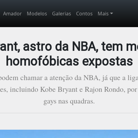
Amador
Modelos
Galerias
Contos
Mais
rant, astro da NBA, tem 
homofóbicas expostas
odem chamar a atenção da NBA, já que a liga
s, incluindo Kobe Bryant e Rajon Rondo, por 
gays nas quadras.