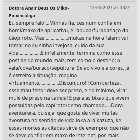
18-05-2021 às 13:01
Dotora Anair Deus Os Miko-
Pinxincóliga
Eu sempre falo....Minhas fia, ces num confia em
homi/maxo de apricativu, é rabuda/furada/laço do
cãopiroto. Mas...................muitas na hora falam; vai
tomar no cu sinha invejosa, cuida da sua
vida..................E infelizmente, termina como esse
post ae do mundo mais, tem como o destino; a
vala/cova/buraco/sepultura. Se ao vivo e a cores, já
é estreito a situação, magina
virtualmente................Discunjuro!!! Com certeza,
esse mau feitor deve ser preso, e no minimo, virar
mulé de preso na cadeia! E para as bixas que vivem
possuidas pelo capiroto/demo chamado.....Dora
aventurera, ou seja, que gosta de viver muitas
aventura no sentido de vida loka a lá kazuza, ke
essas mortes as citadas sirva de exempro, que não
se deve confiar em maxo de internet, por mais