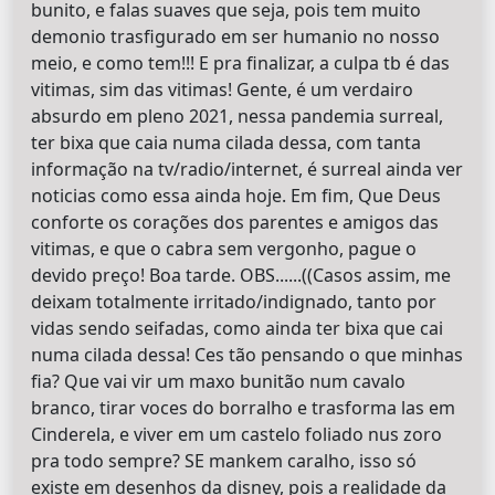
bunito, e falas suaves que seja, pois tem muito
demonio trasfigurado em ser humanio no nosso
meio, e como tem!!! E pra finalizar, a culpa tb é das
vitimas, sim das vitimas! Gente, é um verdairo
absurdo em pleno 2021, nessa pandemia surreal,
ter bixa que caia numa cilada dessa, com tanta
informação na tv/radio/internet, é surreal ainda ver
noticias como essa ainda hoje. Em fim, Que Deus
conforte os corações dos parentes e amigos das
vitimas, e que o cabra sem vergonho, pague o
devido preço! Boa tarde. OBS......((Casos assim, me
deixam totalmente irritado/indignado, tanto por
vidas sendo seifadas, como ainda ter bixa que cai
numa cilada dessa! Ces tão pensando o que minhas
fia? Que vai vir um maxo bunitão num cavalo
branco, tirar voces do borralho e trasforma las em
Cinderela, e viver em um castelo foliado nus zoro
pra todo sempre? SE mankem caralho, isso só
existe em desenhos da disney, pois a realidade da