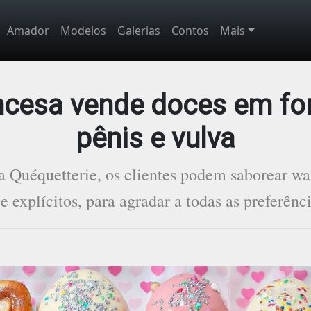
Amador
Modelos
Galerias
Contos
Mais
ancesa vende doces em fo
pênis e vulva
a Quéquetterie, os clientes podem saborear wa
e explícitos, para agradar a todas as preferênc