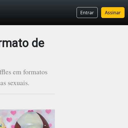
Entrar
Assinar
rmato de
ffles em formatos
ias sexuais.