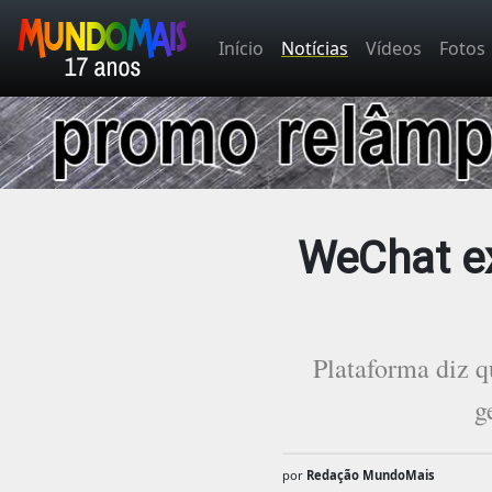
Início
Notícias
Vídeos
Fotos
WeChat ex
Plataforma diz q
g
por
Redação MundoMais