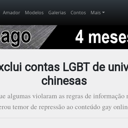
Amador
Modelos
Galerias
Contos
Mais
clui contas LGBT de uni
chinesas
ue algumas violaram as regras de informação n
erou temor de repressão ao conteúdo gay onlin