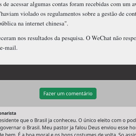
rs de acessar algumas contas foram recebidas com um 
"haviam violado os regulamentos sobre a gestão de con
ública na internet chinesa".
eceram nos resultados da pesquisa. O WeChat não resp
e-mail.
Fazer um comentário
onarista
sidente que o Brasil ja conheceu. O único eleito com o pod
i governar o Brasil. Meu pastor ja falou Deus enviou esse 
de bem. É a boa moral e os bons costumes de volta. So ass