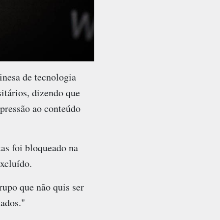
nesa de tecnologia
itários, dizendo que
epressão ao conteúdo
as foi bloqueado na
xcluído.
upo que não quis ser
mados."