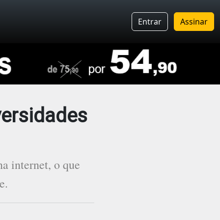
Entrar
Assinar
versidades
a internet, o que
e.