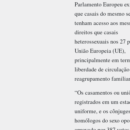
Parlamento Europeu e
que casais do mesmo s
tenham acesso aos me
direitos que casais
heterossexuais nos 27 p
União Europeia (UE),
principalmente em ter
liberdade de circulação
reagrupamento familiar
“Os casamentos ou uniõ
registrados em um est
uniforme, e os cônjuge
homólogos do sexo opos
aprovado por 387 votos