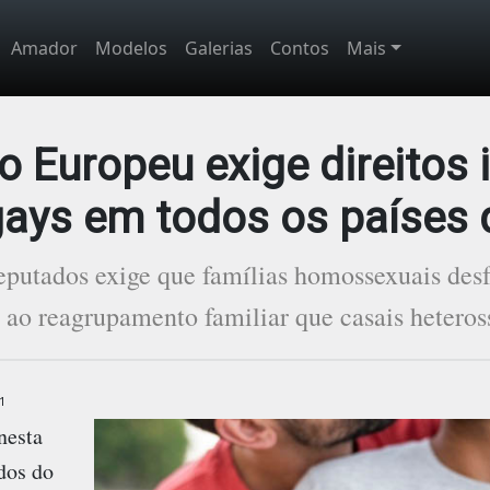
Amador
Modelos
Galerias
Contos
Mais
 Europeu exige direitos 
gays em todos os países 
eputados exige que famílias homossexuais de
s ao reagrupamento familiar que casais heteros
1
nesta
ados do