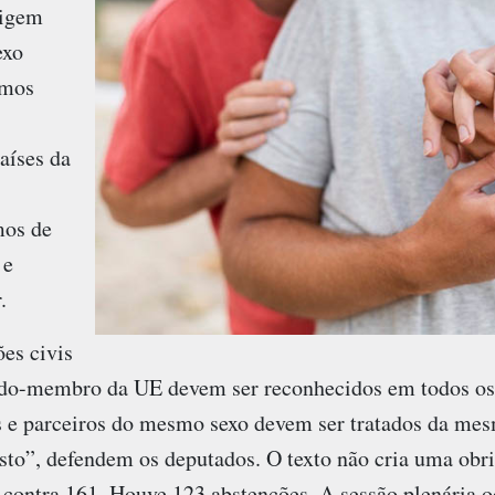
xigem
exo
smos
aíses da
mos de
 e
.
es civis
ado-membro da UE devem ser reconhecidos em todos os
s e parceiros do mesmo sexo devem ser tratados da mes
to”, defendem os deputados. O texto não cria uma obri
 contra 161. Houve 123 abstenções. A sessão plenária 