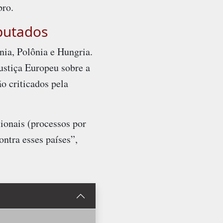
bro.
putados
ia, Polônia e Hungria.
ustiça Europeu sobre a
o criticados pela
onais (processos por
ntra esses países”,