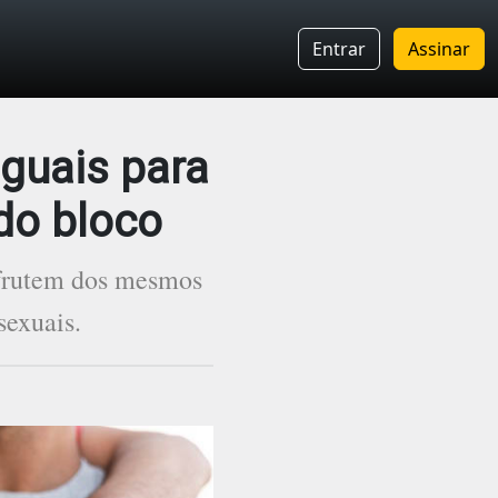
Entrar
Assinar
iguais para
do bloco
sfrutem dos mesmos
sexuais.