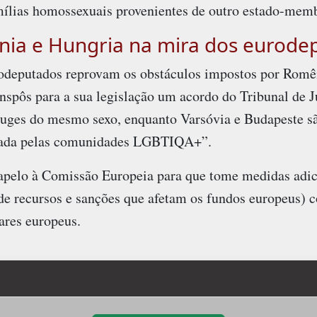
mílias homossexuais provenientes de outro estado-mem
nia e Hungria na mira dos eurode
rodeputados reprovam os obstáculos impostos por Romên
nspôs para a sua legislação um acordo do Tribunal de J
njuges do mesmo sexo, enquanto Varsóvia e Budapeste sã
tada pelas comunidades LGBTIQA+”.
pelo à Comissão Europeia para que tome medidas adici
de recursos e sanções que afetam os fundos europeus) co
ares europeus.