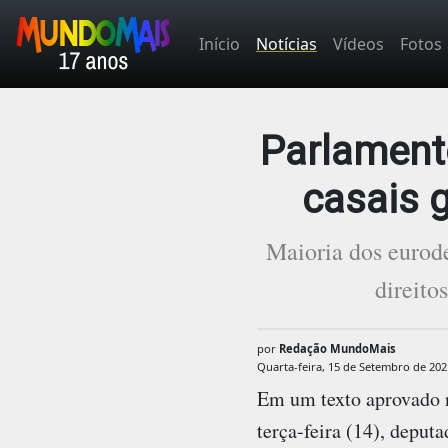
Início
Notícias
Vídeos
Fotos
Parlamento
casais 
Maioria dos eurod
direito
por
Redação MundoMais
Quarta-feira, 15 de Setembro de 202
Em um texto aprovado 
terça-feira (14), deput