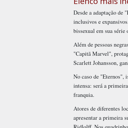
Elenco mais in
Desde a adaptação de "
inclusivos e expansivo
bissexual em sua série 
Além de pessoas negras
"Capitã Marvel", prota
Scarlett Johansson, gan
No caso de "Eternos", 
intensa: será a primeir
franquia.
Atores de diferentes lo
apresentar a primeira 
Ridlolff. Nos quadrin