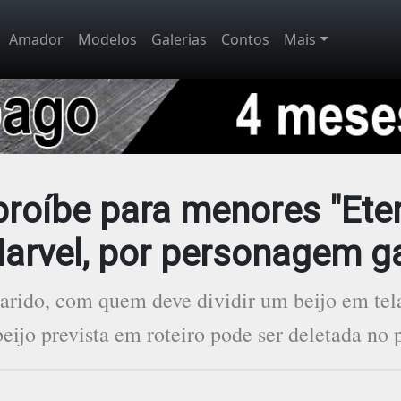
Amador
Modelos
Galerias
Contos
Mais
proíbe para menores "Eter
arvel, por personagem g
arido, com quem deve dividir um beijo em tela
beijo prevista em roteiro pode ser deletada no p