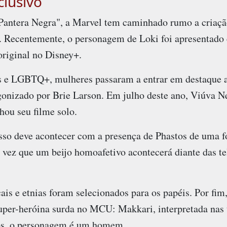
clusivo
Pantera Negra", a Marvel tem caminhado rumo a criaçã
s. Recentemente, o personagem de Loki foi apresentado
original no Disney+.
 e LGBTQ+, mulheres passaram a entrar em destaque ap
gonizado por Brie Larson. Em julho deste ano, Viúva Ne
hou seu filme solo.
isso deve acontecer com a presença de Phastos de uma 
a vez que um beijo homoafetivo acontecerá diante das t
cais e etnias foram selecionados para os papéis. Por fim
super-heróina surda no MCU: Makkari, interpretada nas 
hos, o personagem é um homem.