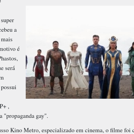
1
 super
cebeu a
a mais
 motivo é
Phastos,
e será
um
 possui
P+ ,
ra "propaganda gay".
usso Kino Metro, especializado em cinema, o filme foi 