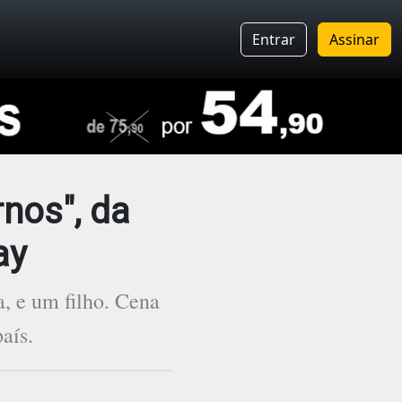
Entrar
Assinar
nos", da
ay
, e um filho. Cena
aís.