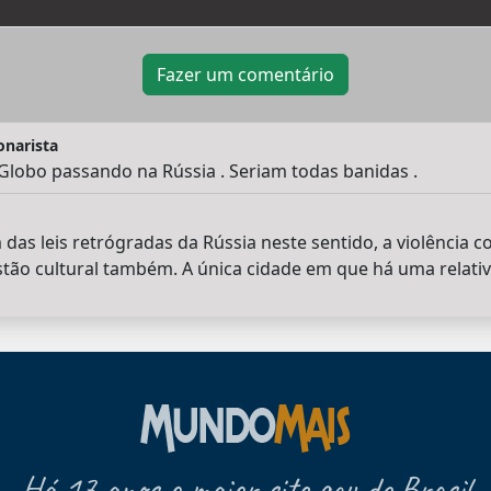
Fazer um comentário
onarista
Globo passando na Rússia . Seriam todas banidas .
as leis retrógradas da Rússia neste sentido, a violência c
o cultural também. A única cidade em que há uma relativa
Há 17 anos o maior site gay do Brasil