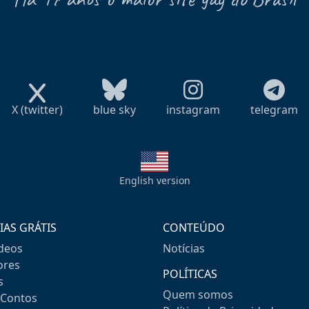
X (twitter)
blue sky
instagram
telegram
English version
IAS GRÁTIS
CONTEÚDO
ideos
Notícias
res
POLÍTICAS
s
Quem somos
-Contos