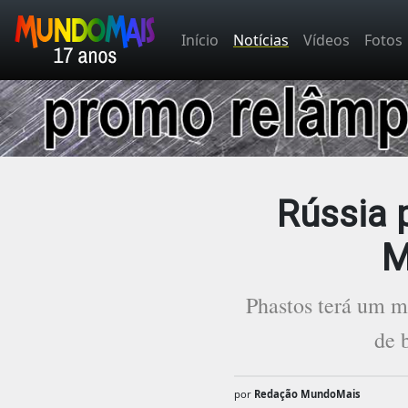
Início
Notícias
Vídeos
Fotos
Rússia 
M
Phastos terá um m
de 
por
Redação MundoMais