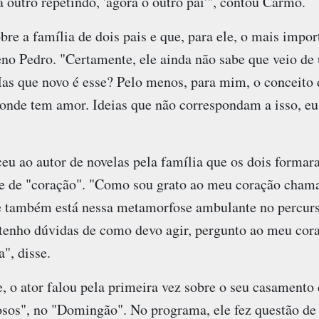
 outro repetindo, 'agora o outro pai'", contou Carmo.
re a família de dois pais e que, para ele, o mais impo
no Pedro. "Certamente, ele ainda não sabe que veio de 
 Mas que novo é esse? Pelo menos, para mim, o conceito
 onde tem amor. Ideias que não correspondam a isso, e
 ao autor de novelas pela família que os dois forma
e de "coração". "Como sou grato ao meu coração chama
e também está nessa metamorfose ambulante no percur
e tenho dúvidas de como devo agir, pergunto ao meu co
a", disse.
, o ator falou pela primeira vez sobre o seu casamento
os", no "Domingão". No programa, ele fez questão de