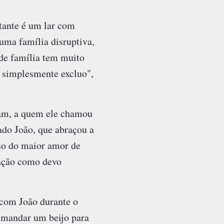
rtante é um lar com
uma família disruptiva,
 de família tem muito
u simplesmente excluo",
ram, a quem ele chamou
do João, que abraçou a
so do maior amor de
ração como devo
 com João durante o
 mandar um beijo para