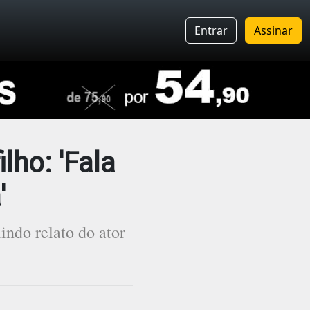
Entrar
Assinar
lho: 'Fala
'
indo relato do ator