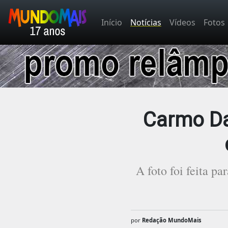
Início
Notícias
Vídeos
Fotos
Carmo Dal
A foto foi feita p
por
Redação MundoMais