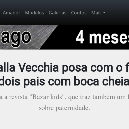
Amador
Modelos
Galerias
Contos
Mais
la Vecchia posa com o fi
dois pais com boca cheia
ara a revista "Bazar kids", que traz também um l
sobre paternidade.