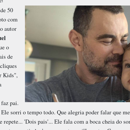
21
 de 50
oto com
 o autor
el
que o
is de
 cliques
r Kids",
a
faz pai.
 Ele sorri o tempo todo. Que alegria poder falar que me
le repete... 'Dois pais'... Ele fala com a boca cheia do s