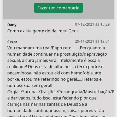
Fazer um comentário
07-12-2021 às 15:29
Dany
Como existe gente doida, meu Deus...
29-11-2021 às 12:01
Cezar
Vou mandar uma real/Papo reto........Em quanto a
humanidade continuar na prostiuição/depravação
sexual, a cura jamais vira, infelizmente é essa a
realidade! Deus esta de olho nessa terra podre e
pecaminosa, não estou aki com homofobia, ate
porke, estou me referindo no geral.....Heteros e
homosexuaisem geral!
Orgias/Surubas/Traições/Pornografia/Masturbação/Pedof
e derivados, tudo isso, esta fedendo pior que
carniça nas narinas santas de Deus! Se a
humanidade continuar assim, coisas piores virão
nessa terra! Mutos pintam um Deus bonsinho, ke