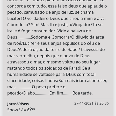
concorda com tudo, esse falso deus que aplaude o
pecado, camuflado de anjo de luz, se chama
Lucifer! O verdadeiro Deus que criou a mim e a vc,
é bondoso? Sim! Mas tb é justiça/Vingador/Tb se
ira, e é fogo consumidor! Vide a palavra de
Deus.............Sodoma e Gomorra/O diluvio da arca
de Noé/Lucifer e seus anjos expulsos do céu de
Deus/A destruição da torre de Babel/ travessia do
mar vermelho, depois que o povo de Deus
atravessou o mar, o mesmo voltou ao seu lugar,
matando todos os soldados de Faraó! Se a
humanidade se voltasse para DEus com total
sinceridade, coisas lindas/Surreais iriam acontecer,
mas................O povo prefere o
pecado/Diabo..............Em fim.........Boa tarde.
27-11-2021 às 20:36
Jocas69Pass
Show ! â¤ ðŸ™