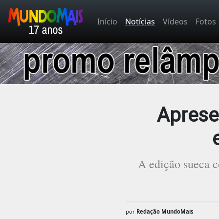
Início
Notícias
Vídeos
Fotos
Apresen
A edição sueca c
por
Redação MundoMais