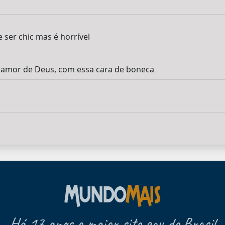
 ser chic mas é horrível
o amor de Deus, com essa cara de boneca
Há 17 anos o maior site gay do Brasil