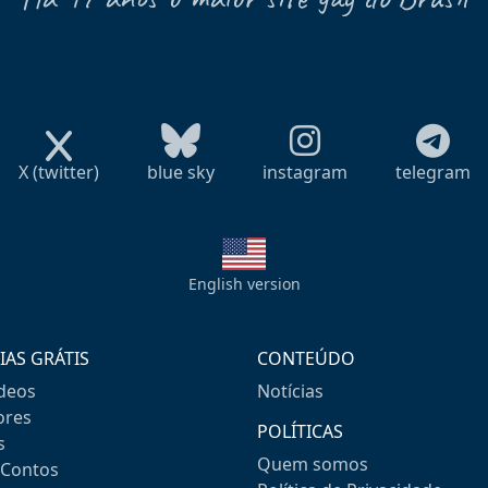
X (twitter)
blue sky
instagram
telegram
English version
IAS GRÁTIS
CONTEÚDO
ideos
Notícias
res
POLÍTICAS
s
Quem somos
-Contos