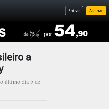
Entrar
Assinar
ileiro a
y
o último dia 5 de