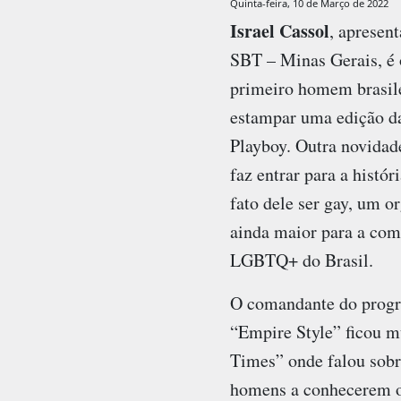
Quinta-feira, 10 de Março de 2022
Israel Cassol
, apresen
SBT – Minas Gerais, é 
primeiro homem brasile
estampar uma edição d
Playboy. Outra novidad
faz entrar para a históri
fato dele ser gay, um o
ainda maior para a co
LGBTQ+ do Brasil.
O comandante do prog
“Empire Style” ficou m
Times” onde falou sobre
homens a conhecerem o 