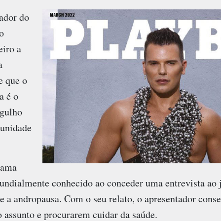
tador do
o
iro a
a
e que o
a é o
rgulho
munidade
rama
undialmente conhecido ao conceder uma entrevista ao
 a andropausa. Com o seu relato, o apresentador conse
assunto e procurarem cuidar da saúde.