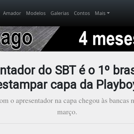
Amador
Modelos
Galerias
Contos
Mais
tador do SBT é o 1º bras
estampar capa da Playbo
om o apresentador na capa chegou às bancas n
março.