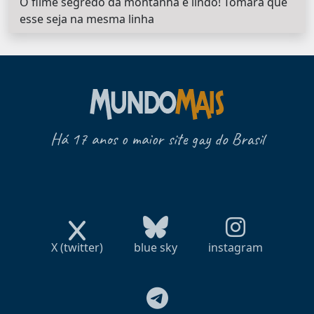
O filme segredo da montanha é lindo! Tomara que
esse seja na mesma linha
Há 17 anos o maior site gay do Brasil
X (twitter)
blue sky
instagram