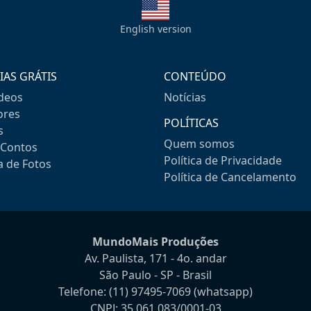
English version
IAS GRÁTIS
CONTEÚDO
ideos
Notícias
res
POLÍTICAS
s
Quem somos
-Contos
Política de Privacidade
a de Fotos
Política de Cancelamento
MundoMais Produções
Av. Paulista, 171 - 4o. andar
São Paulo - SP - Brasil
Telefone:
(11) 97495-7069
(whatsapp)
CNPJ: 35.061.083/0001-03