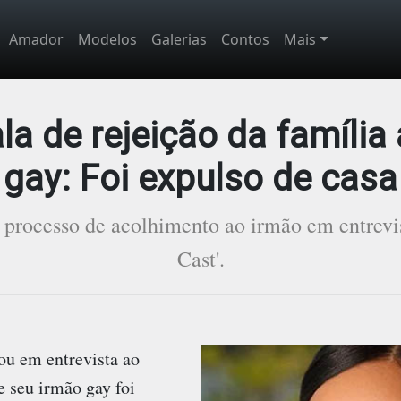
Amador
Modelos
Galerias
Contos
Mais
ala de rejeição da família
gay: Foi expulso de casa
 processo de acolhimento ao irmão em entrevi
Cast'.
ou em entrevista ao
e seu irmão gay foi