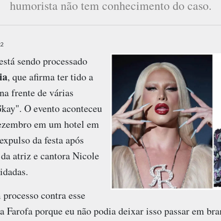
humorista não tem conhecimento do caso.
22
está sendo processado
ia
, que afirma ter tido a
na frente de várias
Gkay". O evento aconteceu
 dezembro em um hotel em
 expulso da festa após
 da atriz e cantora Nicole
idadas.
 processo contra esse
na Farofa porque eu não podia deixar isso passar em br