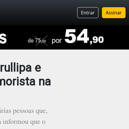
Entrar
Assinar
ullipa e
morista na
rias pessoas que,
pa informou que o