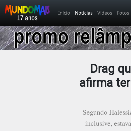
Início
Notícias
Vídeos
Fotos
Drag qu
afirma te
Segundo Halessia
inclusive, estav