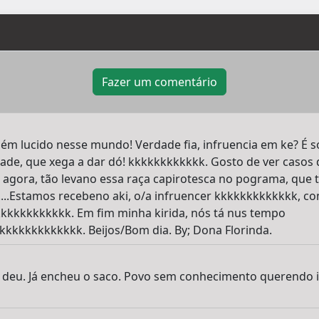
Fazer um comentário
uém lucido nesse mundo! Verdade fia, infruencia em ke? É s
idade, que xega a dar dó! kkkkkkkkkkkk. Gosto de ver casos d
agora, tão levano essa raça capirotesca no pograma, que t
.........Estamos recebeno aki, o/a infruencer kkkkkkkkkkkkk, 
kkkkkkkkkkkkkkk. Em fim minha kirida, nós tá nus tempo
kkkkkkkkkkkkkk. Beijos/Bom dia. By; Dona Florinda.
á deu. Já encheu o saco. Povo sem conhecimento querendo i