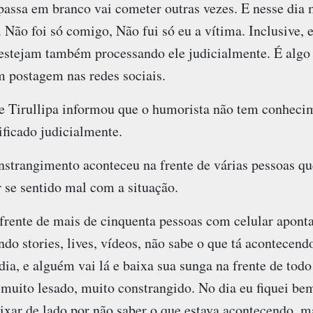
passa em branco vai cometer outras vezes. E nesse di
Não foi só comigo, Não fui só eu a vítima. Inclusive, e
estejam também processando ele judicialmente. É algo
m postagem nas redes sociais.
de Tirullipa informou que o humorista não tem conhecim
ficado judicialmente.
strangimento aconteceu na frente de várias pessoas qu
r se sentido mal com a situação.
frente de mais de cinquenta pessoas com celular apont
ndo stories, lives, vídeos, não sabe o que tá acontecend
ia, e alguém vai lá e baixa sua sunga na frente de tod
 muito lesado, muito constrangido. No dia eu fiquei be
eixar de lado por não saber o que estava acontecendo, m