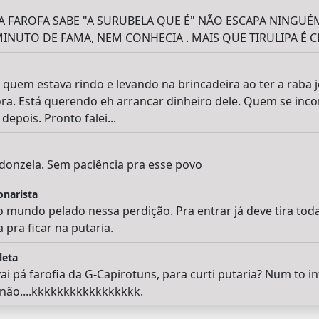
A FAROFA SABE "A SURUBELA QUE É" NÃO ESCAPA NINGUÉM
NUTO DE FAMA, NEM CONHECIA . MAIS QUE TIRULIPA É CH
quem estava rindo e levando na brincadeira ao ter a raba j
ora. Está querendo eh arrancar dinheiro dele. Quem se in
depois. Pronto falei...
donzela. Sem paciência pra esse povo
onarista
o mundo pelado nessa perdição. Pra entrar já deve tira tod
 pra ficar na putaria.
leta
ai pá farofia da G-Capirotuns, para curti putaria? Num to i
ão....kkkkkkkkkkkkkkkkk.