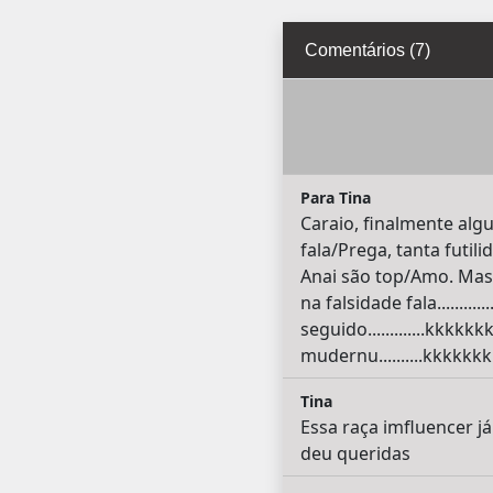
Comentários (7)
Para Tina
Caraio, finalmente alg
fala/Prega, tanta futil
Anai são top/Amo. Mas 
na falsidade fala.......
seguido.............kkk
mudernu..........kkkkkk
Tina
Essa raça imfluencer j
deu queridas