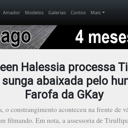
Amador
Modelos
Galerias
Contos
Mais
een Halessia processa Tir
r sunga abaixada pelo hu
Farofa da GKay
, o constrangimento aconteceu na frente de vá
am filmando. Em nota, a assessoria de Tirulli