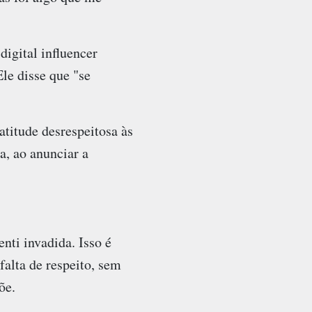
digital influencer
le disse que "se
titude desrespeitosa às
a, ao anunciar a
ti invadida. Isso é
alta de respeito, sem
õe.