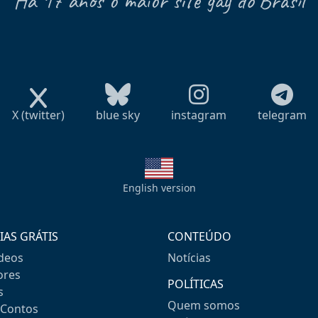
Há 17 anos o maior site gay do Brasil
X (twitter)
blue sky
instagram
telegram
English version
IAS GRÁTIS
CONTEÚDO
ideos
Notícias
res
POLÍTICAS
s
Quem somos
-Contos