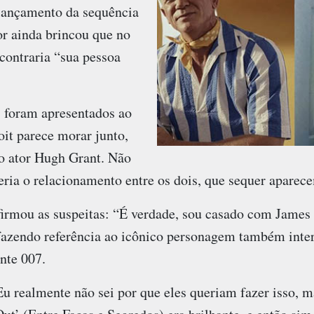
lançamento da sequência
or ainda brincou que no
contraria “sua pessoa
s foram apresentados ao
t parece morar junto,
lo ator Hugh Grant. Não
seria o relacionamento entre os dois, que sequer aparec
firmou as suspeitas: “É verdade, sou casado com James
, fazendo referência ao icônico personagem também inte
nte 007.
 realmente não sei por que eles queriam fazer isso, m