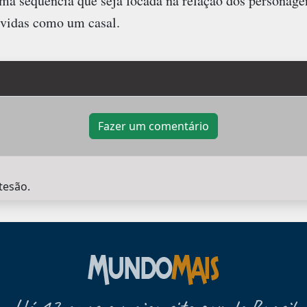
ma sequência que seja focada na relação dos personag
 vidas como um casal.
Fazer um comentário
tesão.