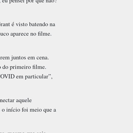
, eu pensei por que não?
ant é visto batendo na
uco aparece no filme.
erem juntos em cena.
 do primeiro filme.
COVID em particular”,
nectar aquele
 início foi meio que a