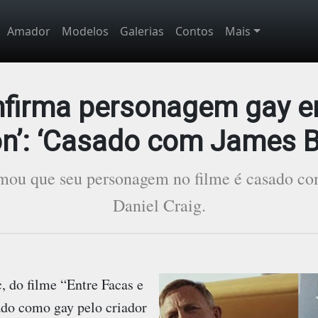
Amador
Modelos
Galerias
Contos
Mais
nfirma personagem gay e
n’: ‘Casado com James 
mou que seu personagem no filme é casado co
Daniel Craig.
, do filme “Entre Facas e
ado como gay pelo criador