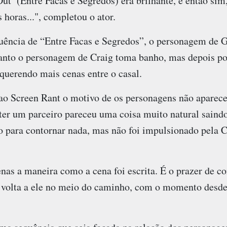
ut’ (Entre Facas e Segredos) era brilhante, e então sim
horas...", completou o ator.
ência de “Entre Facas e Segredos”, o personagem de Gr
anto o personagem de Craig toma banho, mas depois po
querendo mais cenas entre o casal.
ao Screen Rant o motivo de os personagens não aparec
ter um parceiro pareceu uma coisa muito natural saindo
to para contornar nada, mas não foi impulsionado pela 
nas a maneira como a cena foi escrita. É o prazer de co
olta a ele no meio do caminho, com o momento desde o