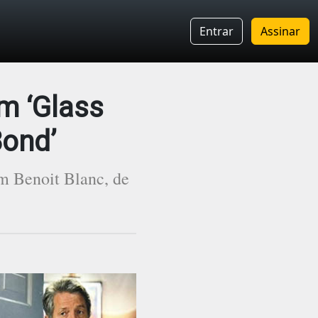
Entrar
Assinar
m ‘Glass
Bond’
m Benoit Blanc, de