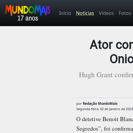
Início
Notícias
Vídeos
Fotos
Ator co
Onio
Hugh Grant confir
por
Redação MundoMais
Segunda-feira, 02 de Janeiro de 2023
O detetive Benoit Blanc
Segredos”, foi confirm