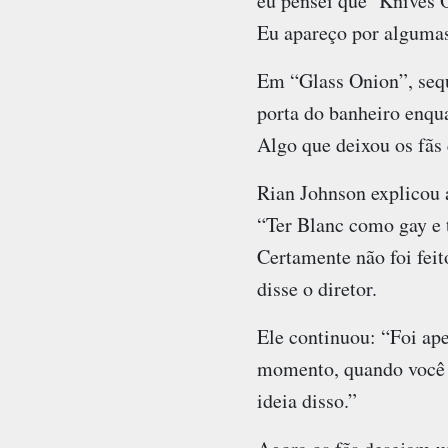
eu pensei que ‘Knives O
Eu apareço por algumas 
Em “Glass Onion”, sequ
porta do banheiro enqu
Algo que deixou os fãs 
Rian Johnson explicou 
“Ter Blanc como gay e 
Certamente não foi fei
disse o diretor.
Ele continuou: “Foi ape
momento, quando você v
ideia disso.”